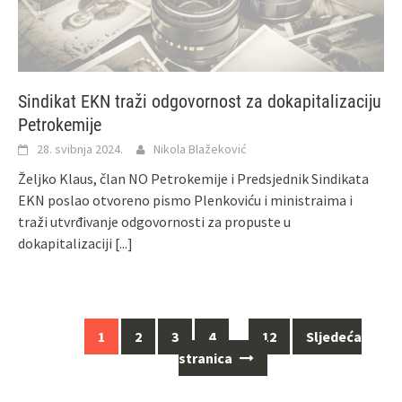
Sindikat EKN traži odgovornost za dokapitalizaciju
Petrokemije
28. svibnja 2024.
Nikola Blažeković
Željko Klaus, član NO Petrokemije i Predsjednik Sindikata
EKN poslao otvoreno pismo Plenkoviću i ministraima i
traži utvrđivanje odgovornosti za propuste u
dokapitalizaciji
[...]
1
2
3
4
…
12
Sljedeća
Navigacija
stranica
za
objave