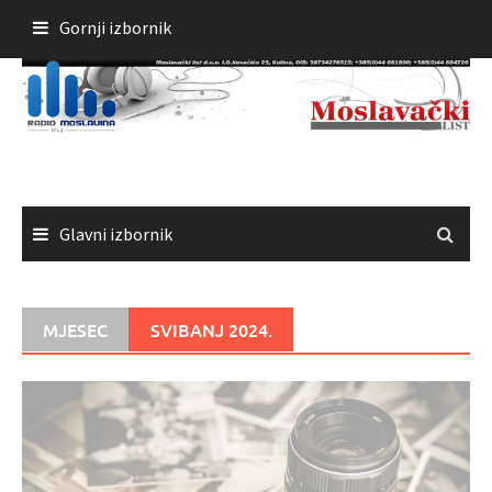
Skoči
Gornji izbornik
do
sadržaja
Glavni izbornik
MJESEC
SVIBANJ 2024.