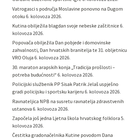
Vatrogasci s područja Moslavine ponovno na Dugom
otoku
6. kolovoza 2026.
Kutina obilježila blagdan svoje nebeske zaštitnice
6.
kolovoza 2026.
Popovača obilježila Dan pobjede i domovinske
zahvalnosti, Dan hrvatskih branitelja te 31. obljetnicu
VRO Oluja
6. kolovoza 2026.
30. maraton arapskih konja „Tradicija prošlosti –
potreba budućnosti“
6. kolovoza 2026.
Policijski službenik PP Sisak Patrik Jelaš uspješno
gradi policijsku i sportsku karijeru
6. kolovoza 2026.
Ravnateljica NPB na susretu ravnatelja zdravstvenih
ustanova
6. kolovoza 2026.
Započela još jedna Ljetna škola hrvatskog folklora
5.
kolovoza 2026.
Čestitka gradonačelnika Kutine povodom Dana