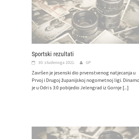
Sportski rezultati
30. studenoga 2021.
GP
Završen je jesenski dio prvenstvenog natjecanja u
Prvoj i Drugoj županijskoj nogometnoj ligi. Dinam
je u Odri s 3:0 pobijedio Jelengrad iz Gornje
[...]