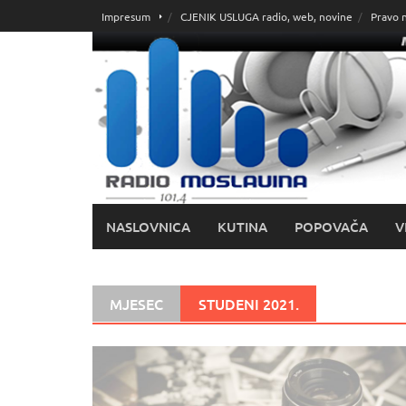
Skoči
Impresum
CJENIK USLUGA radio, web, novine
Pravo 
do
sadržaja
NASLOVNICA
KUTINA
POPOVAČA
V
MJESEC
STUDENI 2021.