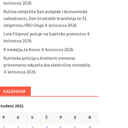
kolovoza 2026.
Kutina obilježila Dan pobjede i domovinske
zahvalnosti, Dan hrvatskih branitelja te 31.
obljetnicu VRO Oluja
4. kolovoza 2026.
Lina Filipović putuje na Svjetsko prvenstvo
4.
kolovoza 2026.
9 medalja za Koros
4. kolovoza 2026.
Kutinska policija u kratkom vremenu
privremeno oduzela dva električna romobila
4. kolovoza 2026.
KALENDAR
studeni 2021
P
U
S
Č
P
S
N