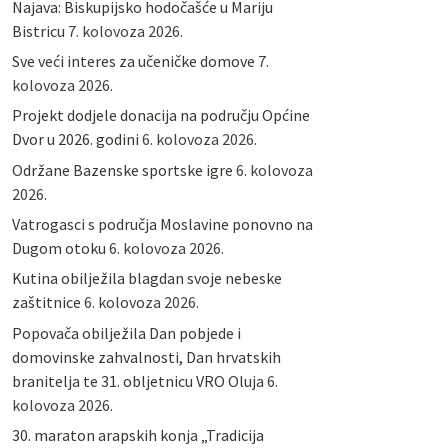
Najava: Biskupijsko hodočašće u Mariju
Bistricu
7. kolovoza 2026.
Sve veći interes za učeničke domove
7.
kolovoza 2026.
Projekt dodjele donacija na području Općine
Dvor u 2026. godini
6. kolovoza 2026.
Održane Bazenske sportske igre
6. kolovoza
2026.
Vatrogasci s područja Moslavine ponovno na
Dugom otoku
6. kolovoza 2026.
Kutina obilježila blagdan svoje nebeske
zaštitnice
6. kolovoza 2026.
Popovača obilježila Dan pobjede i
domovinske zahvalnosti, Dan hrvatskih
branitelja te 31. obljetnicu VRO Oluja
6.
kolovoza 2026.
30. maraton arapskih konja „Tradicija