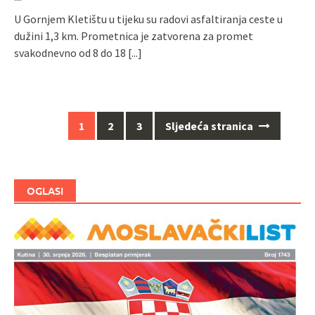
U Gornjem Kletištu u tijeku su radovi asfaltiranja ceste u
dužini 1,3 km. Prometnica je zatvorena za promet
svakodnevno od 8 do 18
[...]
1
2
3
Sljedeća stranica
Navigacija
za
objave
OGLASI