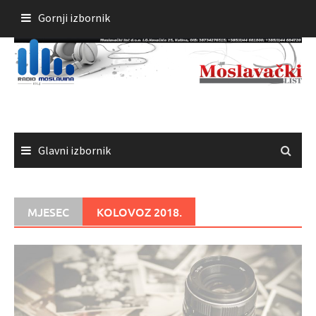
Skoči
Gornji izbornik
do
sadržaja
Glavni izbornik
MJESEC
KOLOVOZ 2018.