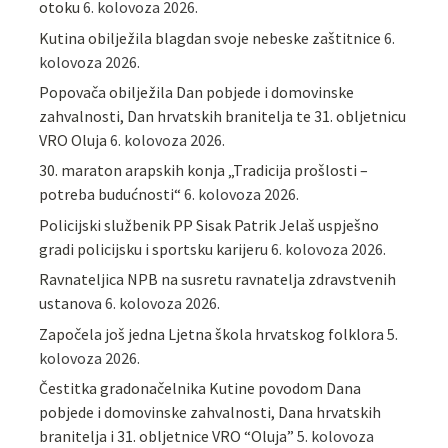
otoku
6. kolovoza 2026.
Kutina obilježila blagdan svoje nebeske zaštitnice
6.
kolovoza 2026.
Popovača obilježila Dan pobjede i domovinske
zahvalnosti, Dan hrvatskih branitelja te 31. obljetnicu
VRO Oluja
6. kolovoza 2026.
30. maraton arapskih konja „Tradicija prošlosti –
potreba budućnosti“
6. kolovoza 2026.
Policijski službenik PP Sisak Patrik Jelaš uspješno
gradi policijsku i sportsku karijeru
6. kolovoza 2026.
Ravnateljica NPB na susretu ravnatelja zdravstvenih
ustanova
6. kolovoza 2026.
Započela još jedna Ljetna škola hrvatskog folklora
5.
kolovoza 2026.
Čestitka gradonačelnika Kutine povodom Dana
pobjede i domovinske zahvalnosti, Dana hrvatskih
branitelja i 31. obljetnice VRO “Oluja”
5. kolovoza