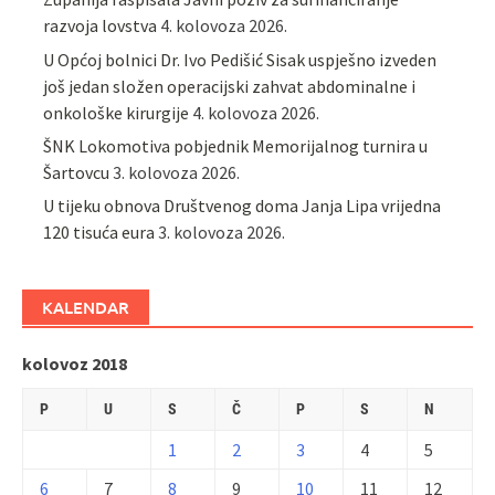
razvoja lovstva
4. kolovoza 2026.
U Općoj bolnici Dr. Ivo Pedišić Sisak uspješno izveden
još jedan složen operacijski zahvat abdominalne i
onkološke kirurgije
4. kolovoza 2026.
ŠNK Lokomotiva pobjednik Memorijalnog turnira u
Šartovcu
3. kolovoza 2026.
U tijeku obnova Društvenog doma Janja Lipa vrijedna
120 tisuća eura
3. kolovoza 2026.
KALENDAR
kolovoz 2018
P
U
S
Č
P
S
N
1
2
3
4
5
6
7
8
9
10
11
12