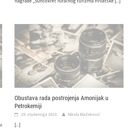
nagrade „Suncokret ruralnog turizma Hrvatske
[...]
Obustava rada postrojenja Amonijak u
Petrokemiji
29. studenoga 2023.
Nikola Blažeković
u
[...]