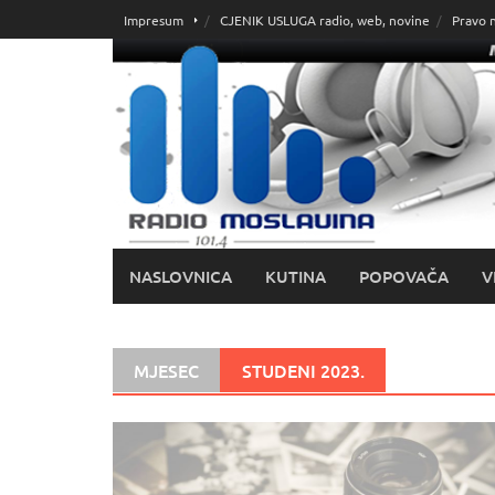
Skoči
Impresum
CJENIK USLUGA radio, web, novine
Pravo 
do
sadržaja
NASLOVNICA
KUTINA
POPOVAČA
V
MJESEC
STUDENI 2023.