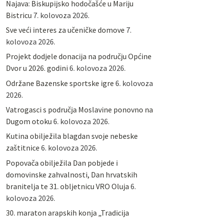
Najava: Biskupijsko hodočašće u Mariju
Bistricu
7. kolovoza 2026.
Sve veći interes za učeničke domove
7.
kolovoza 2026.
Projekt dodjele donacija na području Općine
Dvor u 2026. godini
6. kolovoza 2026.
Održane Bazenske sportske igre
6. kolovoza
2026.
Vatrogasci s područja Moslavine ponovno na
Dugom otoku
6. kolovoza 2026.
Kutina obilježila blagdan svoje nebeske
zaštitnice
6. kolovoza 2026.
Popovača obilježila Dan pobjede i
domovinske zahvalnosti, Dan hrvatskih
branitelja te 31. obljetnicu VRO Oluja
6.
kolovoza 2026.
30. maraton arapskih konja „Tradicija