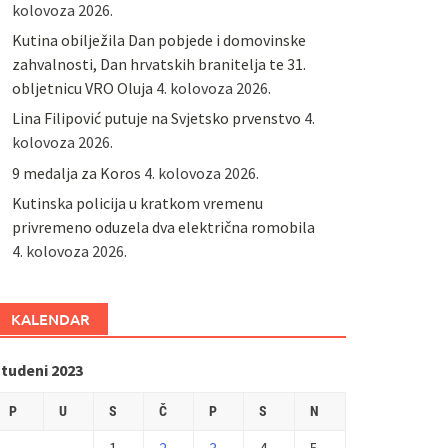
kolovoza 2026.
Kutina obilježila Dan pobjede i domovinske
zahvalnosti, Dan hrvatskih branitelja te 31.
obljetnicu VRO Oluja
4. kolovoza 2026.
Lina Filipović putuje na Svjetsko prvenstvo
4.
kolovoza 2026.
9 medalja za Koros
4. kolovoza 2026.
Kutinska policija u kratkom vremenu
privremeno oduzela dva električna romobila
4. kolovoza 2026.
KALENDAR
studeni 2023
P
U
S
Č
P
S
N