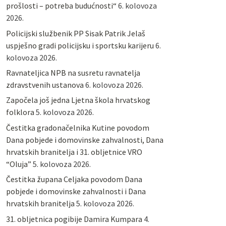
prošlosti – potreba budućnosti“
6. kolovoza
2026.
Policijski službenik PP Sisak Patrik Jelaš
uspješno gradi policijsku i sportsku karijeru
6.
kolovoza 2026.
Ravnateljica NPB na susretu ravnatelja
zdravstvenih ustanova
6. kolovoza 2026.
Započela još jedna Ljetna škola hrvatskog
folklora
5. kolovoza 2026.
Čestitka gradonačelnika Kutine povodom
Dana pobjede i domovinske zahvalnosti, Dana
hrvatskih branitelja i 31. obljetnice VRO
“Oluja”
5. kolovoza 2026.
Čestitka župana Celjaka povodom Dana
pobjede i domovinske zahvalnosti i Dana
hrvatskih branitelja
5. kolovoza 2026.
31. obljetnica pogibije Damira Kumpara
4.