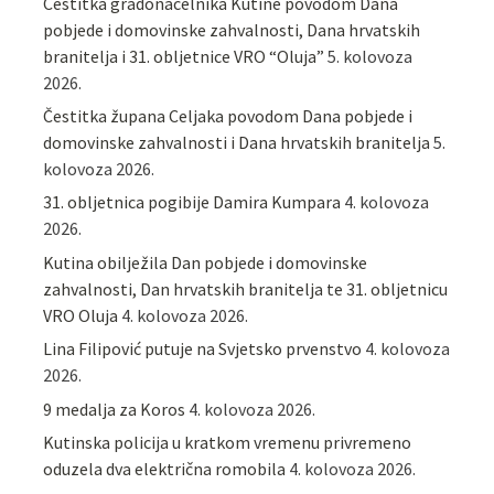
Čestitka gradonačelnika Kutine povodom Dana
pobjede i domovinske zahvalnosti, Dana hrvatskih
branitelja i 31. obljetnice VRO “Oluja”
5. kolovoza
2026.
Čestitka župana Celjaka povodom Dana pobjede i
domovinske zahvalnosti i Dana hrvatskih branitelja
5.
kolovoza 2026.
31. obljetnica pogibije Damira Kumpara
4. kolovoza
2026.
Kutina obilježila Dan pobjede i domovinske
zahvalnosti, Dan hrvatskih branitelja te 31. obljetnicu
VRO Oluja
4. kolovoza 2026.
Lina Filipović putuje na Svjetsko prvenstvo
4. kolovoza
2026.
9 medalja za Koros
4. kolovoza 2026.
Kutinska policija u kratkom vremenu privremeno
oduzela dva električna romobila
4. kolovoza 2026.