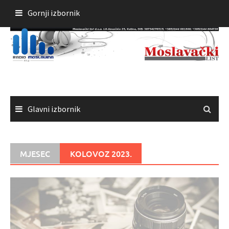
Skoči
Gornji izbornik
do
sadržaja
Glavni izbornik
MJESEC
KOLOVOZ 2023.