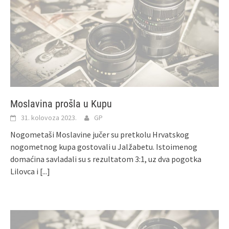
Moslavina prošla u Kupu
31. kolovoza 2023.
GP
Nogometaši Moslavine jučer su pretkolu Hrvatskog
nogometnog kupa gostovali u Jalžabetu. Istoimenog
domaćina savladali su s rezultatom 3:1, uz dva pogotka
Lilovca i
[...]