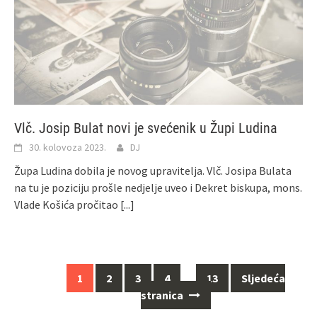
Vlč. Josip Bulat novi je svećenik u Župi Ludina
30. kolovoza 2023.
DJ
Župa Ludina dobila je novog upravitelja. Vlč. Josipa Bulata
na tu je poziciju prošle nedjelje uveo i Dekret biskupa, mons.
Vlade Košića pročitao
[...]
1
2
3
4
…
13
Sljedeća
Navigacija
stranica
za