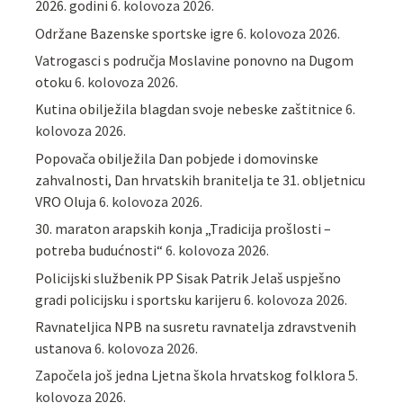
2026. godini
6. kolovoza 2026.
Održane Bazenske sportske igre
6. kolovoza 2026.
Vatrogasci s područja Moslavine ponovno na Dugom
otoku
6. kolovoza 2026.
Kutina obilježila blagdan svoje nebeske zaštitnice
6.
kolovoza 2026.
Popovača obilježila Dan pobjede i domovinske
zahvalnosti, Dan hrvatskih branitelja te 31. obljetnicu
VRO Oluja
6. kolovoza 2026.
30. maraton arapskih konja „Tradicija prošlosti –
potreba budućnosti“
6. kolovoza 2026.
Policijski službenik PP Sisak Patrik Jelaš uspješno
gradi policijsku i sportsku karijeru
6. kolovoza 2026.
Ravnateljica NPB na susretu ravnatelja zdravstvenih
ustanova
6. kolovoza 2026.
Započela još jedna Ljetna škola hrvatskog folklora
5.
kolovoza 2026.