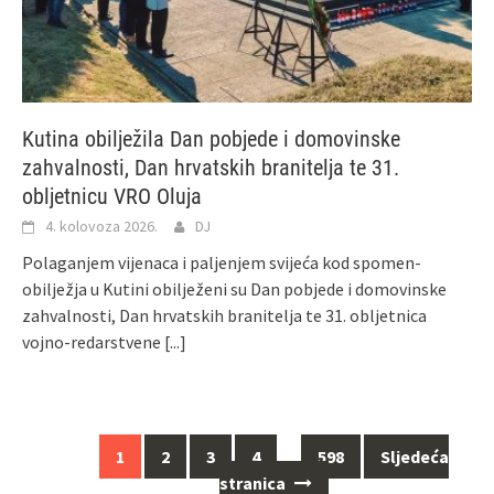
Kutina obilježila Dan pobjede i domovinske
zahvalnosti, Dan hrvatskih branitelja te 31.
obljetnicu VRO Oluja
4. kolovoza 2026.
DJ
Polaganjem vijenaca i paljenjem svijeća kod spomen-
obilježja u Kutini obilježeni su Dan pobjede i domovinske
zahvalnosti, Dan hrvatskih branitelja te 31. obljetnica
vojno-redarstvene
[...]
1
2
3
4
…
598
Sljedeća
Navigacija
stranica