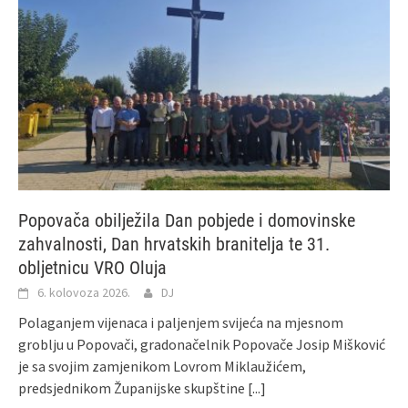
Popovača obilježila Dan pobjede i domovinske
zahvalnosti, Dan hrvatskih branitelja te 31.
obljetnicu VRO Oluja
6. kolovoza 2026.
DJ
Polaganjem vijenaca i paljenjem svijeća na mjesnom
groblju u Popovači, gradonačelnik Popovače Josip Mišković
je sa svojim zamjenikom Lovrom Miklaužićem,
predsjednikom Županijske skupštine
[...]