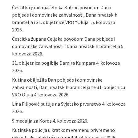
Čestitka gradonačelnika Kutine povodom Dana
pobjede i domovinske zahvalnosti, Dana hrvatskih
branitelja i 31. obljetnice VRO “Oluja”
5. kolovoza
2026.
Čestitka župana Celjaka povodom Dana pobjede i
domovinske zahvalnosti i Dana hrvatskih branitelja
5.
kolovoza 2026.
31. obljetnica pogibije Damira Kumpara
4. kolovoza
2026.
Kutina obilježila Dan pobjede i domovinske
zahvalnosti, Dan hrvatskih branitelja te 31. obljetnicu
VRO Oluja
4. kolovoza 2026.
Lina Filipović putuje na Svjetsko prvenstvo
4. kolovoza
2026.
9 medalja za Koros
4. kolovoza 2026.
Kutinska policija u kratkom vremenu privremeno
oduzela dva električna romobila
4. kolovoza 2026.