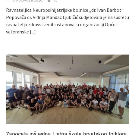
Ravnateljica Neuropsihijatrijske bolnice „dr. Ivan Barbot“
Popovača dr. Viđnja Mandac Ljubičić sudjelovala je na susretu
ravnatelja zdravstvenih ustanova, u organizaciji Opće i
veteranske
[...]
Započela još jedna Ljetna škola hrvatskog folklora