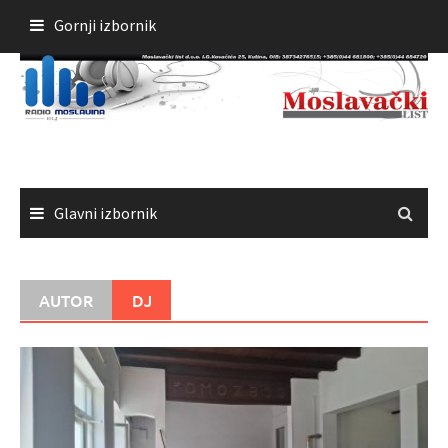
Skoči
Gornji izbornik
do
sadržaja
Glavni izbornik
AUTOR
DJ