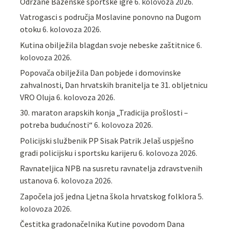
Održane Bazenske sportske igre
6. kolovoza 2026.
Vatrogasci s područja Moslavine ponovno na Dugom
otoku
6. kolovoza 2026.
Kutina obilježila blagdan svoje nebeske zaštitnice
6.
kolovoza 2026.
Popovača obilježila Dan pobjede i domovinske
zahvalnosti, Dan hrvatskih branitelja te 31. obljetnicu
VRO Oluja
6. kolovoza 2026.
30. maraton arapskih konja „Tradicija prošlosti –
potreba budućnosti“
6. kolovoza 2026.
Policijski službenik PP Sisak Patrik Jelaš uspješno
gradi policijsku i sportsku karijeru
6. kolovoza 2026.
Ravnateljica NPB na susretu ravnatelja zdravstvenih
ustanova
6. kolovoza 2026.
Započela još jedna Ljetna škola hrvatskog folklora
5.
kolovoza 2026.
Čestitka gradonačelnika Kutine povodom Dana