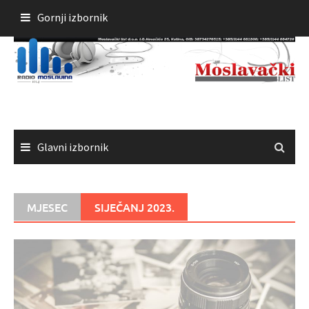
Skoči
Gornji izbornik
do
sadržaja
Glavni izbornik
MJESEC
SIJEČANJ 2023.