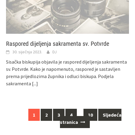
Raspored dijeljenja sakramenta sv. Potvrde
30. siječnja 2023.
DJ
Sisačka biskupija objavila je raspored dijeljenja sakramenta
sv. Potvrde. Kako je napomenuto, raspored je sastavljen
prema prijedlozima župnika i odluci biskupa. Podjela
sakramenta
[...]
1
2
3
4
…
10
Sljedeća
Navigacija
stranica
za
objave