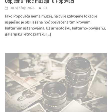
Uspješna “Noć muzeja” u Popovači
30. siječnja 2023.
DJ
Iako Popovača nema muzej, na dvije izdvojene lokacije
uspješno je obilježena noć posvećena tim krovnim
kulturnim ustanovama. Uz arheološku, kulturno-povijesnu,
galerijsku i etnografsku
[...]