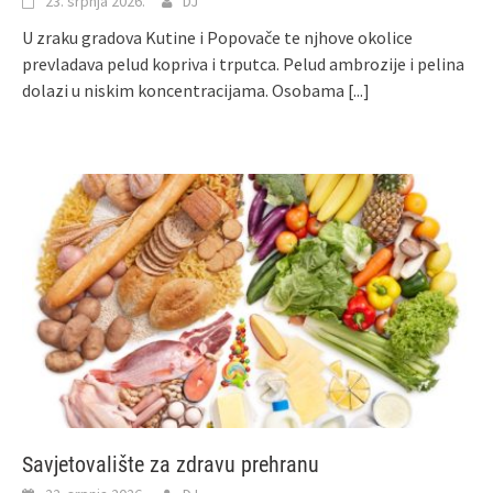
23. srpnja 2026.
DJ
U zraku gradova Kutine i Popovače te njhove okolice
prevladava pelud kopriva i trputca. Pelud ambrozije i pelina
dolazi u niskim koncentracijama. Osobama
[...]
Savjetovalište za zdravu prehranu