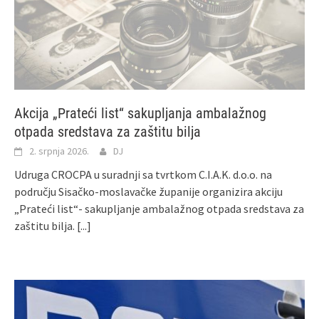
Akcija „Prateći list“ sakupljanja ambalažnog
otpada sredstava za zaštitu bilja
2. srpnja 2026.
DJ
Udruga CROCPA u suradnji sa tvrtkom C.I.A.K. d.o.o. na
području Sisačko-moslavačke županije organizira akciju
„Prateći list“- sakupljanje ambalažnog otpada sredstava za
zaštitu bilja.
[...]