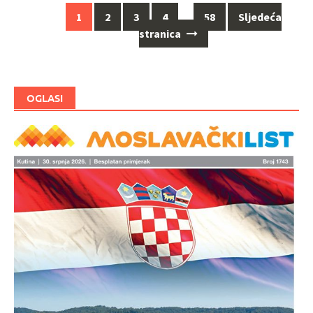
1
2
3
4
…
58
Sljedeća
Navigacija
stranica
za
objave
OGLASI