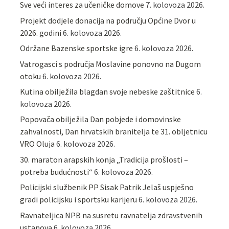
Sve veći interes za učeničke domove
7. kolovoza 2026.
Projekt dodjele donacija na području Općine Dvor u
2026. godini
6. kolovoza 2026.
Održane Bazenske sportske igre
6. kolovoza 2026.
Vatrogasci s područja Moslavine ponovno na Dugom
otoku
6. kolovoza 2026.
Kutina obilježila blagdan svoje nebeske zaštitnice
6.
kolovoza 2026.
Popovača obilježila Dan pobjede i domovinske
zahvalnosti, Dan hrvatskih branitelja te 31. obljetnicu
VRO Oluja
6. kolovoza 2026.
30. maraton arapskih konja „Tradicija prošlosti –
potreba budućnosti“
6. kolovoza 2026.
Policijski službenik PP Sisak Patrik Jelaš uspješno
gradi policijsku i sportsku karijeru
6. kolovoza 2026.
Ravnateljica NPB na susretu ravnatelja zdravstvenih
ustanova
6. kolovoza 2026.