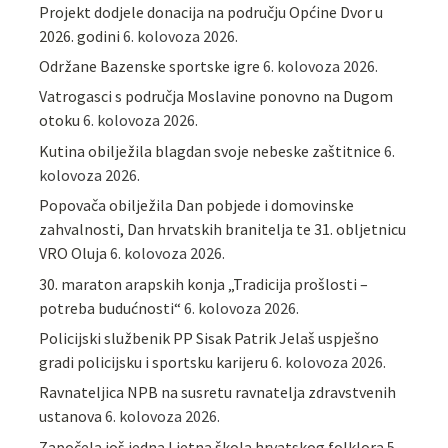
Projekt dodjele donacija na području Općine Dvor u
2026. godini
6. kolovoza 2026.
Održane Bazenske sportske igre
6. kolovoza 2026.
Vatrogasci s područja Moslavine ponovno na Dugom
otoku
6. kolovoza 2026.
Kutina obilježila blagdan svoje nebeske zaštitnice
6.
kolovoza 2026.
Popovača obilježila Dan pobjede i domovinske
zahvalnosti, Dan hrvatskih branitelja te 31. obljetnicu
VRO Oluja
6. kolovoza 2026.
30. maraton arapskih konja „Tradicija prošlosti –
potreba budućnosti“
6. kolovoza 2026.
Policijski službenik PP Sisak Patrik Jelaš uspješno
gradi policijsku i sportsku karijeru
6. kolovoza 2026.
Ravnateljica NPB na susretu ravnatelja zdravstvenih
ustanova
6. kolovoza 2026.
Započela još jedna Ljetna škola hrvatskog folklora
5.