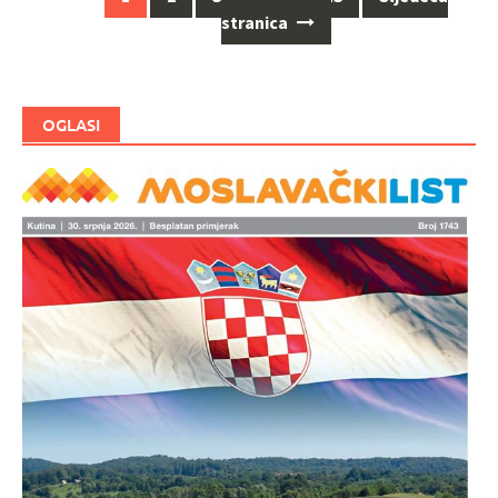
Navigacija
stranica
za
objave
OGLASI