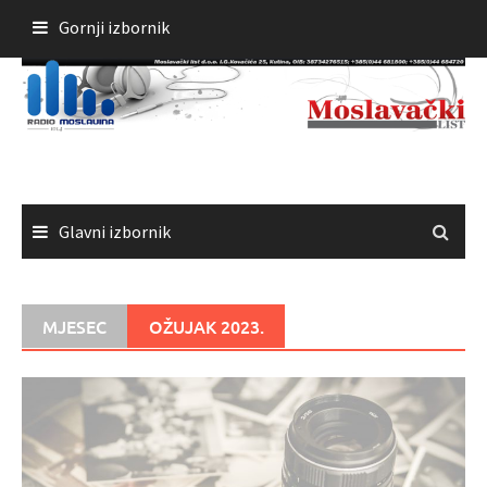
Skoči
Gornji izbornik
do
sadržaja
Glavni izbornik
MJESEC
OŽUJAK 2023.