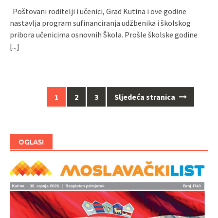
Poštovani roditelji i učenici, Grad Kutina i ove godine
nastavlja program sufinanciranja udžbenika i školskog
pribora učenicima osnovnih Škola. Prošle školske godine
[...]
1
2
3
Sljedeća stranica
Navigacija
za
objave
OGLASI