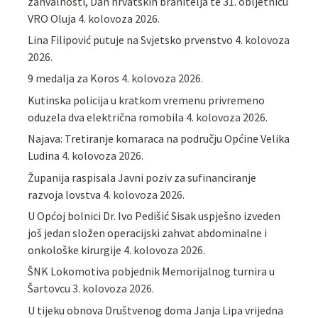
zahvalnosti, Dan hrvatskih branitelja te 31. obljetnicu
VRO Oluja
4. kolovoza 2026.
Lina Filipović putuje na Svjetsko prvenstvo
4. kolovoza
2026.
9 medalja za Koros
4. kolovoza 2026.
Kutinska policija u kratkom vremenu privremeno
oduzela dva električna romobila
4. kolovoza 2026.
Najava: Tretiranje komaraca na području Općine Velika
Ludina
4. kolovoza 2026.
Županija raspisala Javni poziv za sufinanciranje
razvoja lovstva
4. kolovoza 2026.
U Općoj bolnici Dr. Ivo Pedišić Sisak uspješno izveden
još jedan složen operacijski zahvat abdominalne i
onkološke kirurgije
4. kolovoza 2026.
ŠNK Lokomotiva pobjednik Memorijalnog turnira u
Šartovcu
3. kolovoza 2026.
U tijeku obnova Društvenog doma Janja Lipa vrijedna