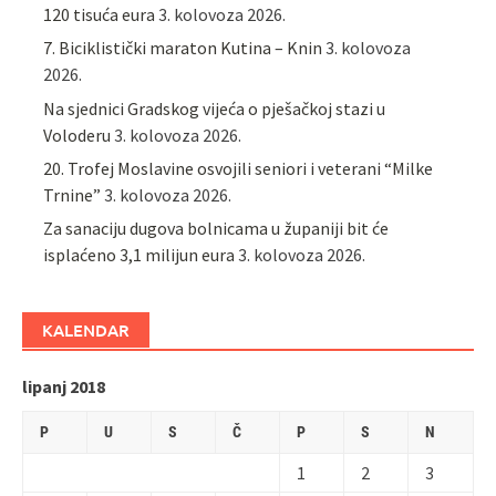
120 tisuća eura
3. kolovoza 2026.
7. Biciklistički maraton Kutina – Knin
3. kolovoza
2026.
Na sjednici Gradskog vijeća o pješačkoj stazi u
Voloderu
3. kolovoza 2026.
20. Trofej Moslavine osvojili seniori i veterani “Milke
Trnine”
3. kolovoza 2026.
Za sanaciju dugova bolnicama u županiji bit će
isplaćeno 3,1 milijun eura
3. kolovoza 2026.
KALENDAR
lipanj 2018
P
U
S
Č
P
S
N
1
2
3