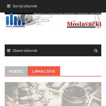
Skoči
Gornji izbornik
do
sadržaja
Glavni izbornik
MJESEC
LIPANJ 2018.