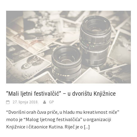
”Mali ljetni festivalčić” – u dvorištu Knjižnice
27. lipnja 2018.
GP
“Dvorišni orah čuva priče, u hladu mu kreativnost niče”
moto je “Malog ljetnog festivalčića” u organizaciji
Knjižnice i čitaonice Kutina. Riječ je o
[...]