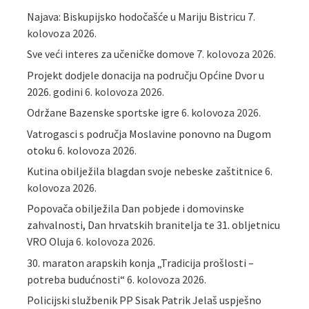
Najava: Biskupijsko hodočašće u Mariju Bistricu
7.
kolovoza 2026.
Sve veći interes za učeničke domove
7. kolovoza 2026.
Projekt dodjele donacija na području Općine Dvor u
2026. godini
6. kolovoza 2026.
Održane Bazenske sportske igre
6. kolovoza 2026.
Vatrogasci s područja Moslavine ponovno na Dugom
otoku
6. kolovoza 2026.
Kutina obilježila blagdan svoje nebeske zaštitnice
6.
kolovoza 2026.
Popovača obilježila Dan pobjede i domovinske
zahvalnosti, Dan hrvatskih branitelja te 31. obljetnicu
VRO Oluja
6. kolovoza 2026.
30. maraton arapskih konja „Tradicija prošlosti –
potreba budućnosti“
6. kolovoza 2026.
Policijski službenik PP Sisak Patrik Jelaš uspješno