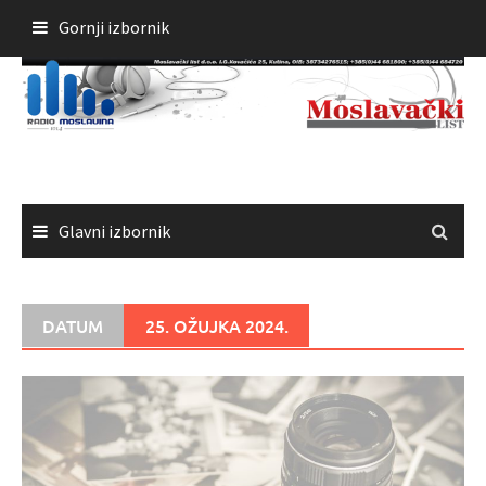
Skoči
Gornji izbornik
do
sadržaja
Glavni izbornik
DATUM
25. OŽUJKA 2024.