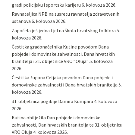
gradi policijsku i sportsku karijeru
6. kolovoza 2026.
Ravnateljica NPB na susretu ravnatelja zdravstvenih
ustanova
6. kolovoza 2026.
Započela još jedna Ljetna škola hrvatskog folklora
5.
kolovoza 2026.
Čestitka gradonačelnika Kutine povodom Dana
pobjede i domovinske zahvalnosti, Dana hrvatskih
branitelja i 31. obljetnice VRO “Oluja”
5. kolovoza
2026.
Čestitka župana Celjaka povodom Dana pobjede i
domovinske zahvalnosti i Dana hrvatskih branitelja
5.
kolovoza 2026.
31. obljetnica pogibije Damira Kumpara
4. kolovoza
2026.
Kutina obilježila Dan pobjede i domovinske
zahvalnosti, Dan hrvatskih branitelja te 31. obljetnicu
VRO Oluja
4. kolovoza 2026.