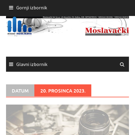
Skoči
Gornji izbornik
do
sadržaja
Glavni izbornik
DATUM
20. PROSINCA 2023.