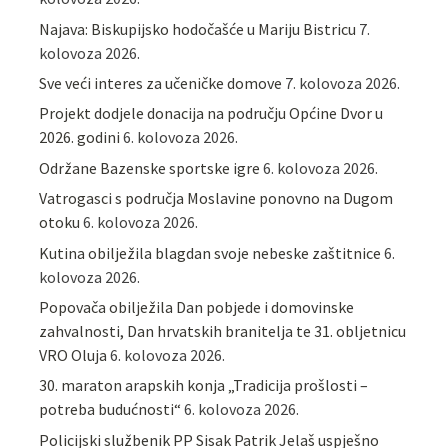
Najava: Biskupijsko hodočašće u Mariju Bistricu
7.
kolovoza 2026.
Sve veći interes za učeničke domove
7. kolovoza 2026.
Projekt dodjele donacija na području Općine Dvor u
2026. godini
6. kolovoza 2026.
Održane Bazenske sportske igre
6. kolovoza 2026.
Vatrogasci s područja Moslavine ponovno na Dugom
otoku
6. kolovoza 2026.
Kutina obilježila blagdan svoje nebeske zaštitnice
6.
kolovoza 2026.
Popovača obilježila Dan pobjede i domovinske
zahvalnosti, Dan hrvatskih branitelja te 31. obljetnicu
VRO Oluja
6. kolovoza 2026.
30. maraton arapskih konja „Tradicija prošlosti –
potreba budućnosti“
6. kolovoza 2026.
Policijski službenik PP Sisak Patrik Jelaš uspješno