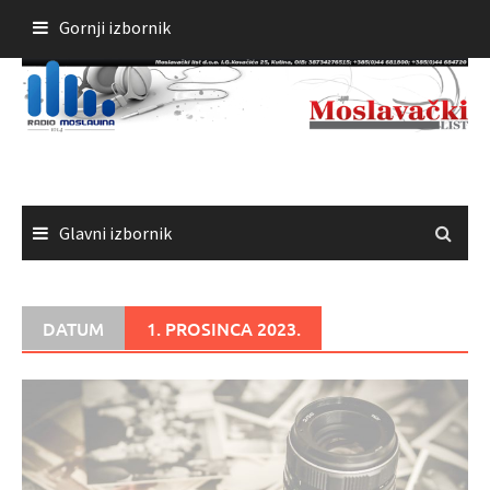
Skoči
Gornji izbornik
do
sadržaja
Glavni izbornik
DATUM
1. PROSINCA 2023.