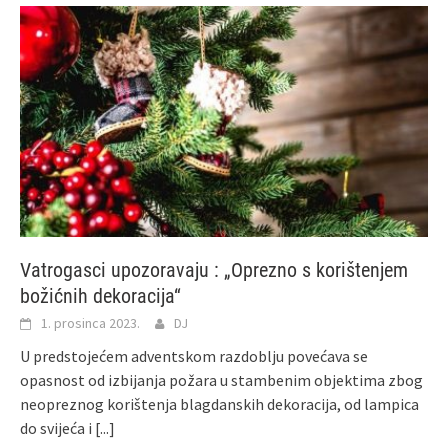
Vatrogasci upozoravaju : „Oprezno s korištenjem
božićnih dekoracija“
1. prosinca 2023.
DJ
U predstojećem adventskom razdoblju povećava se
opasnost od izbijanja požara u stambenim objektima zbog
neopreznog korištenja blagdanskih dekoracija, od lampica
do svijeća i
[...]