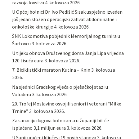
razvoja lovstva
4. kolovoza 2026.
U Općoj bolnici Dr. Ivo Pedišić Sisak uspješno izveden
još jedan složen operacijski zahvat abdominalne i
onkološke kirurgije
4. kolovoza 2026.
ŠNK Lokomotiva pobjednik Memorijalnog turnira u
Šartovcu
3. kolovoza 2026.
U tijeku obnova Društvenog doma Janja Lipa vrijedna
120 tisuća eura
3. kolovoza 2026.
7. Biciklistički maraton Kutina – Knin
3. kolovoza
2026.
Na sjednici Gradskog vijeća o pješačkoj stazi u
Voloderu
3. kolovoza 2026.
20. Trofej Moslavine osvojili seniori i veterani “Milke
Trnine”
3. kolovoza 2026.
Za sanaciju dugova bolnicama u županiji bit će
isplaćeno 3,1 milijun eura
3. kolovoza 2026.
U Sunji uručeni ključevi 19 novih stanova
3. kolovoza