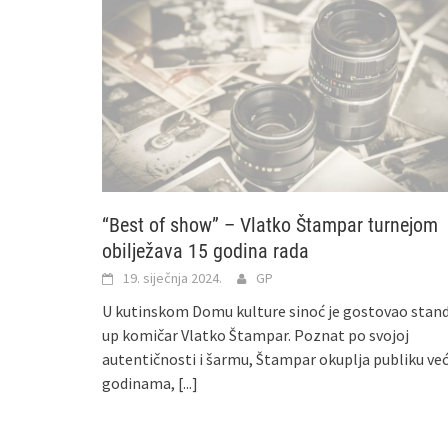
“Best of show” – Vlatko Štampar turnejom
obilježava 15 godina rada
19. siječnja 2024.
GP
U kutinskom Domu kulture sinoć je gostovao stan
up komičar Vlatko Štampar. Poznat po svojoj
autentičnosti i šarmu, Štampar okuplja publiku ve
godinama,
[...]