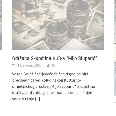
Održana Skupština KUD-a “Mijo Stuparić”
19. siječnja 2024.
DJ
Vesna Bolešić i sljedeće će četiri godine biti
predsjednica velikoludinskog Kulturno-
d
umjetničkog društva „Mijo Stuparić“. Skupština
društva potvrdila je novi mandat dosadašnjem
ć
vodstvu koje
[...]