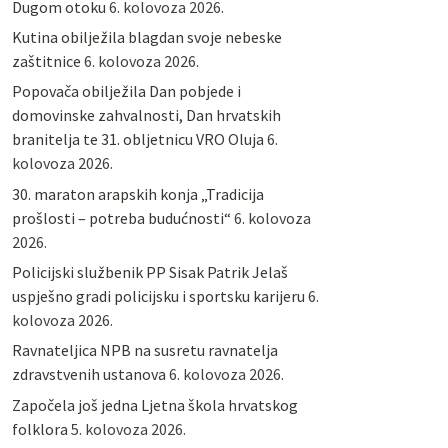
Dugom otoku
6. kolovoza 2026.
Kutina obilježila blagdan svoje nebeske
zaštitnice
6. kolovoza 2026.
Popovača obilježila Dan pobjede i
domovinske zahvalnosti, Dan hrvatskih
branitelja te 31. obljetnicu VRO Oluja
6.
kolovoza 2026.
30. maraton arapskih konja „Tradicija
prošlosti – potreba budućnosti“
6. kolovoza
2026.
Policijski službenik PP Sisak Patrik Jelaš
uspješno gradi policijsku i sportsku karijeru
6.
kolovoza 2026.
Ravnateljica NPB na susretu ravnatelja
zdravstvenih ustanova
6. kolovoza 2026.
Započela još jedna Ljetna škola hrvatskog
folklora
5. kolovoza 2026.