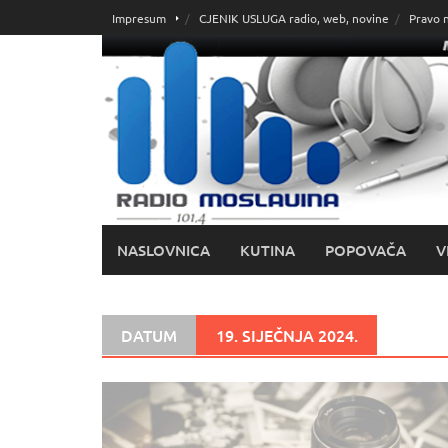
Skoči
Impresum
CJENIK USLUGA radio, web, novine
Pravo 
do
sadržaja
NASLOVNICA
KUTINA
POPOVAČA
V
DATUM
19. SIJEČNJA 2024.