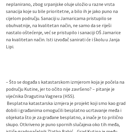
neplanirano, zbog srpanjske oluje uložio u razne vrsta
sanacija koje su bile prioritetne, a bilo ih je jako puno na
cijelom području. Sanaciji u Jamaricama pristupilo se
obuhvatnije, na kvalitetan način, ne samo da se riješi
nastalo oštećenje, već se pristupilo i sanaciji OŠ Jamarice
na kvalitetan način. Isti izvođač sanirati će i školu u Janja
Lipi.
– Što se događa s katastarskom izmjerom koja je počela na
području Kutine, jer to očito nije završeno? – pitanje je
vijećnika Dragutina Vagnera (HSS).
Besplatna katastarska izmjera je projekt koji smo kao grad
dobili i građanima omogućili besplatno ucrtavanje međa i
objekata što je za građane besplatno, a inače je to prilično
skupo. Otkriveno je puno spornih slučajeva oko tih međa,
ističe gradonačelnik Zlatko Babić. „Grad Kutina je među