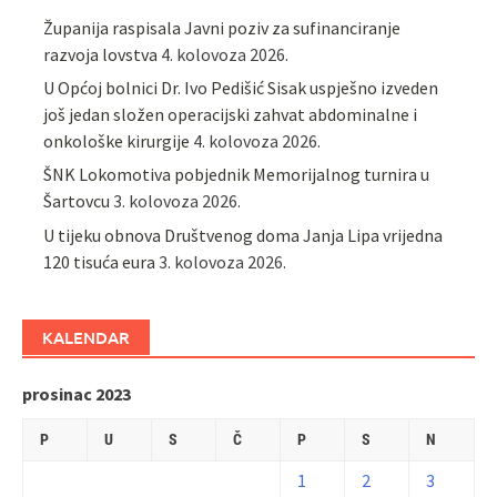
Županija raspisala Javni poziv za sufinanciranje
razvoja lovstva
4. kolovoza 2026.
U Općoj bolnici Dr. Ivo Pedišić Sisak uspješno izveden
još jedan složen operacijski zahvat abdominalne i
onkološke kirurgije
4. kolovoza 2026.
ŠNK Lokomotiva pobjednik Memorijalnog turnira u
Šartovcu
3. kolovoza 2026.
U tijeku obnova Društvenog doma Janja Lipa vrijedna
120 tisuća eura
3. kolovoza 2026.
KALENDAR
prosinac 2023
P
U
S
Č
P
S
N
1
2
3