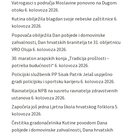
Vatrogasci s područja Moslavine ponovno na Dugom
otoku
6. kolovoza 2026.
Kutina obilježila blagdan svoje nebeske zaštitnice
6.
kolovoza 2026.
Popovača obilježila Dan pobjede i domovinske
zahvalnosti, Dan hrvatskih branitelja te 31. obljetnicu
VRO Oluja
6. kolovoza 2026.
30. maraton arapskih konja „Tradicija prošlosti –
potreba budućnosti“
6. kolovoza 2026.
Policijski službenik PP Sisak Patrik Jelaš uspješno
gradi policijsku i sportsku karijeru
6. kolovoza 2026.
Ravnateljica NPB na susretu ravnatelja zdravstvenih
ustanova
6. kolovoza 2026.
Započela još jedna Ljetna škola hrvatskog folklora
5.
kolovoza 2026.
Čestitka gradonačelnika Kutine povodom Dana
pobjede i domovinske zahvalnosti, Dana hrvatskih