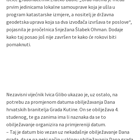
prvim jedinicama lokalne samouprave koja je ušla u
program katastarske izmjere, a nositelj je državna
geodetska uprava koja sa dva izvođača izvršava te poslove“,
pojasnila je pročelnica Snježana Šlabek Ohman. Dodaje
kako taj posao još nije završen te kako će rokovi biti
pomaknuti.
Nezavisni vijećnik Ivica Glibo ukazao je, uz ostalo, na
potrebu za promjenom datuma obilježavanja Dana
hrvatskih branitelja Grada Kutine. On se obilježava 4.
studenog, te ga zanima ima li naznaka da se to
obilježavanje organizira na primjereniji datum.
– Taj je datum bio vezan uz nekadašnje obilježavanje Dana
grada, da se na neki način u sklopu obilježavanja Dana grada