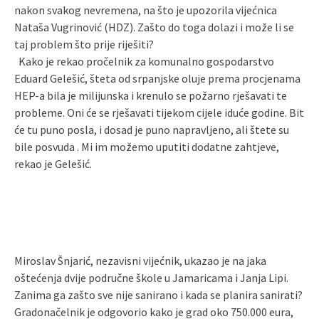
nakon svakog nevremena, na što je upozorila vijećnica
Nataša Vugrinović (HDZ). Zašto do toga dolazi i može li se
taj problem što prije riješiti?
Kako je rekao pročelnik za komunalno gospodarstvo
Eduard Gelešić, šteta od srpanjske oluje prema procjenama
HEP-a bila je milijunska i krenulo se požarno rješavati te
probleme. Oni će se rješavati tijekom cijele iduće godine. Bit
će tu puno posla, i dosad je puno napravljeno, ali štete su
bile posvuda . Mi im možemo uputiti dodatne zahtjeve,
rekao je Gelešić.
Miroslav Šnjarić, nezavisni vijećnik, ukazao je na jaka
oštećenja dvije područne škole u Jamaricama i Janja Lipi.
Zanima ga zašto sve nije sanirano i kada se planira sanirati?
Gradonačelnik je odgovorio kako je grad oko 750.000 eura,