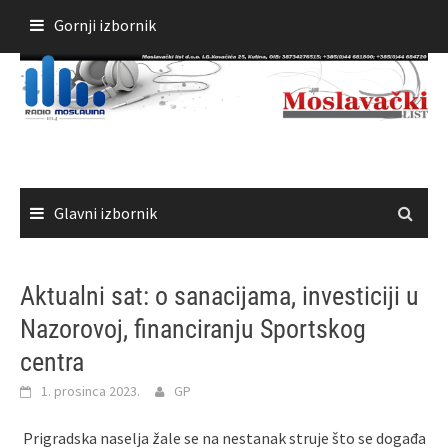
Skoči
Gornji izbornik
do
sadržaja
Glavni izbornik
Aktualni sat: o sanacijama, investiciji u
Nazorovoj, financiranju Sportskog
centra
1. prosinca 2023.
GP
Prigradska naselja žale se na nestanak struje što se događa