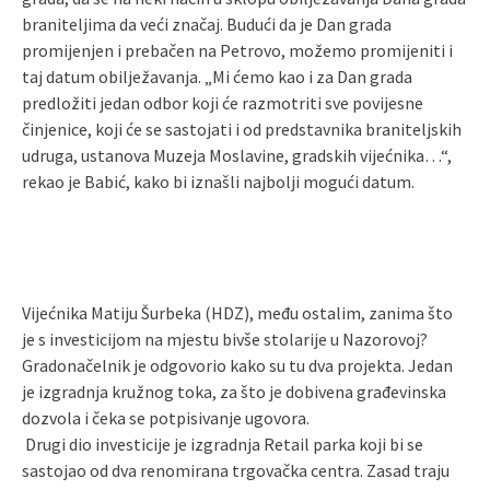
braniteljima da veći značaj. Budući da je Dan grada
promijenjen i prebačen na Petrovo, možemo promijeniti i
taj datum obilježavanja. „Mi ćemo kao i za Dan grada
predložiti jedan odbor koji će razmotriti sve povijesne
činjenice, koji će se sastojati i od predstavnika braniteljskih
udruga, ustanova Muzeja Moslavine, gradskih vijećnika…“,
rekao je Babić, kako bi iznašli najbolji mogući datum.
Vijećnika Matiju Šurbeka (HDZ), među ostalim, zanima što
je s investicijom na mjestu bivše stolarije u Nazorovoj?
Gradonačelnik je odgovorio kako su tu dva projekta. Jedan
je izgradnja kružnog toka, za što je dobivena građevinska
dozvola i čeka se potpisivanje ugovora.
Drugi dio investicije je izgradnja Retail parka koji bi se
sastojao od dva renomirana trgovačka centra. Zasad traju