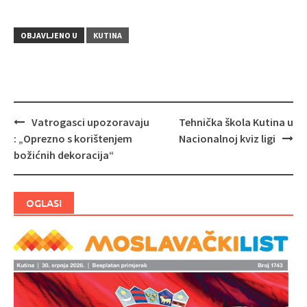
OBJAVLJENO U
KUTINA
Vatrogasci upozoravaju
Tehnička škola Kutina u
Navigacija
: „Oprezno s korištenjem
Nacionalnoj kviz ligi
objava
božićnih dekoracija“
OGLASI