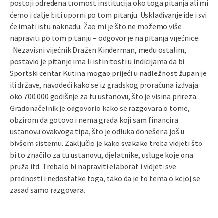
postoji određena tromost institucija oko toga pitanja ali mi
ćemo i dalje biti uporni po tom pitanju. Usklađivanje ide i svi
će imati istu naknadu. Žao mi je što ne možemo više
napraviti po tom pitanju – odgovor je na pitanja vijećnice.
Nezavisni vijećnik Dražen Kinderman, među ostalim,
postavio je pitanje ima li istinitosti u indicijama da bi
Sportski centar Kutina mogao prijeći u nadležnost županije
ili države, navodeći kako se iz gradskog proračuna izdvaja
oko 700.000 godišnje za tu ustanovu, što je visina prireza.
Gradonačelnik je odgovorio kako se razgovara o tome,
obzirom da gotovo i nema grada koji sam financira
ustanovu ovakvoga tipa, što je odluka donešena još u
bivšem sistemu. Zaključio je kako svakako treba vidjeti što
bi to značilo za tu ustanovu, djelatnike, usluge koje ona
pruža itd. Trebalo bi napraviti elaborat i vidjeti sve
prednosti i nedostatke toga, tako da je to tema o kojoj se
zasad samo razgovara.