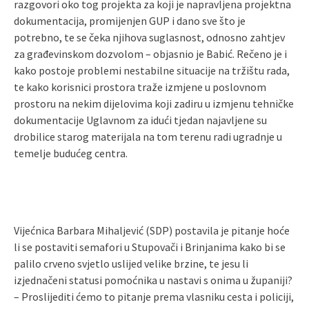
razgovori oko tog projekta za koji je napravljena projektna
dokumentacija, promijenjen GUP i dano sve što je
potrebno, te se čeka njihova suglasnost, odnosno zahtjev
za građevinskom dozvolom – objasnio je Babić. Rečeno je i
kako postoje problemi nestabilne situacije na tržištu rada,
te kako korisnici prostora traže izmjene u poslovnom
prostoru na nekim dijelovima koji zadiru u izmjenu tehničke
dokumentacije Uglavnom za idući tjedan najavljene su
drobilice starog materijala na tom terenu radi ugradnje u
temelje budućeg centra.
Vijećnica Barbara Mihaljević (SDP) postavila je pitanje hoće
li se postaviti semafori u Stupovači i Brinjanima kako bi se
palilo crveno svjetlo uslijed velike brzine, te jesu li
izjednačeni statusi pomoćnika u nastavi s onima u županiji?
– Proslijediti ćemo to pitanje prema vlasniku cesta i policiji,