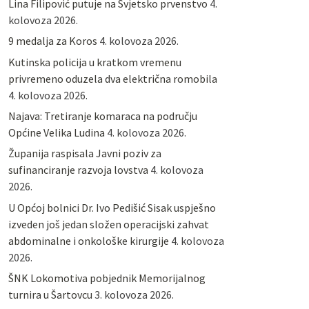
Lina Filipović putuje na Svjetsko prvenstvo
4.
kolovoza 2026.
9 medalja za Koros
4. kolovoza 2026.
Kutinska policija u kratkom vremenu
privremeno oduzela dva električna romobila
4. kolovoza 2026.
Najava: Tretiranje komaraca na području
Općine Velika Ludina
4. kolovoza 2026.
Županija raspisala Javni poziv za
sufinanciranje razvoja lovstva
4. kolovoza
2026.
U Općoj bolnici Dr. Ivo Pedišić Sisak uspješno
izveden još jedan složen operacijski zahvat
abdominalne i onkološke kirurgije
4. kolovoza
2026.
ŠNK Lokomotiva pobjednik Memorijalnog
turnira u Šartovcu
3. kolovoza 2026.