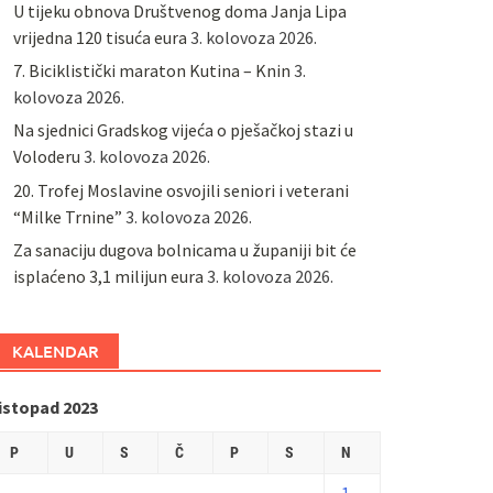
U tijeku obnova Društvenog doma Janja Lipa
vrijedna 120 tisuća eura
3. kolovoza 2026.
7. Biciklistički maraton Kutina – Knin
3.
kolovoza 2026.
Na sjednici Gradskog vijeća o pješačkoj stazi u
Voloderu
3. kolovoza 2026.
20. Trofej Moslavine osvojili seniori i veterani
“Milke Trnine”
3. kolovoza 2026.
Za sanaciju dugova bolnicama u županiji bit će
isplaćeno 3,1 milijun eura
3. kolovoza 2026.
KALENDAR
listopad 2023
P
U
S
Č
P
S
N