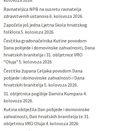
kolovoza 2026.
Ravnateljica NPB na susretu ravnatelja
zdravstvenih ustanova
6. kolovoza 2026.
Započela još jedna Ljetna škola hrvatskog
folklora
5. kolovoza 2026.
Čestitka gradonačelnika Kutine povodom
Dana pobjede i domovinske zahvalnosti, Dana
hrvatskih branitelja i 31. obljetnice VRO
“Oluja”
5. kolovoza 2026.
Čestitka župana Celjaka povodom Dana
pobjede i domovinske zahvalnosti i Dana
hrvatskih branitelja
5. kolovoza 2026.
31. obljetnica pogibije Damira Kumpara
4.
kolovoza 2026.
Kutina obilježila Dan pobjede i domovinske
zahvalnosti, Dan hrvatskih branitelja te 31.
obljetnicu VRO Oluja
4. kolovoza 2026.