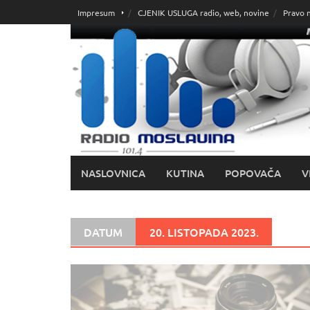
Skoči
Impresum
CJENIK USLUGA radio, web, novine
Pravo 
do
sadržaja
NASLOVNICA
KUTINA
POPOVAČA
V
DATUM
20. LISTOPADA 2023.