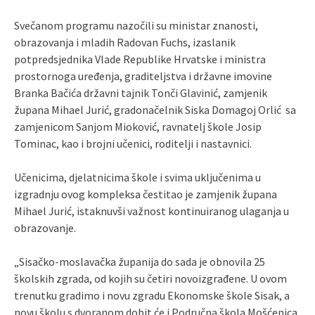
Svečanom programu nazočili su ministar znanosti,
obrazovanja i mladih Radovan Fuchs, izaslanik
potpredsjednika Vlade Republike Hrvatske i ministra
prostornoga uređenja, graditeljstva i državne imovine
Branka Bačića državni tajnik Tonči Glavinić, zamjenik
župana Mihael Jurić, gradonačelnik Siska Domagoj Orlić sa
zamjenicom Sanjom Mioković, ravnatelj škole Josip
Tominac, kao i brojni učenici, roditelji i nastavnici.
Učenicima, djelatnicima škole i svima uključenima u
izgradnju ovog kompleksa čestitao je zamjenik župana
Mihael Jurić, istaknuvši važnost kontinuiranog ulaganja u
obrazovanje.
„Sisačko-moslavačka županija do sada je obnovila 25
školskih zgrada, od kojih su četiri novoizgrađene. U ovom
trenutku gradimo i novu zgradu Ekonomske škole Sisak, a
novu školu s dvoranom dobit će i Područna škola Mošćenica.