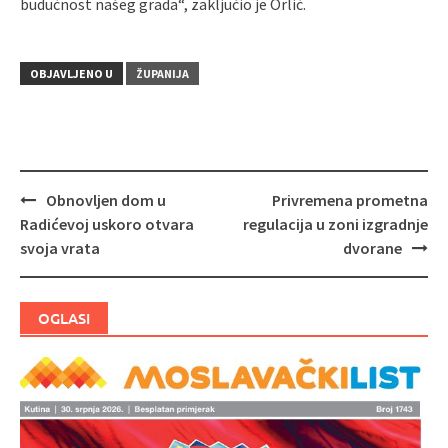
budućnost našeg grada“, zaključio je Orlić.
OBJAVLJENO U
ŽUPANIJA
Obnovljen dom u
Privremena prometna
Navigacija
Radićevoj uskoro otvara
regulacija u zoni izgradnje
objava
svoja vrata
dvorane
OGLASI