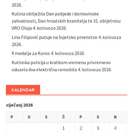
2026.
Kutina obilježila Dan pobjede i domovinske
zahvalnosti, Dan hrvatskih branitelja te 31. obljetnicu
VRO Oluja
4. kolovoza 2026.
Lina Filipović putuje na Svjetsko prvenstvo
4. kolovoza
2026.
9 medalja za Koros
4. kolovoza 2026.
Kutinska policija u kratkom vremenu privremeno
oduzela dva električna romobila
4. kolovoza 2026.
KALENDAR
siječanj 2026
P
U
S
Č
P
S
N
1
2
3
4