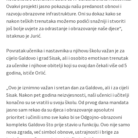
Ovakvi projekti jasno pokazuju našu predanost obnovi i
razvoju obrazovne infrastrukture. Oni su dokaz kako se
nakon teških trenutaka možemo podići snažniji i stvoriti
još bolje uvjete za odrastanje i obrazovanje naše djece“,
istaknuo je Jurić.
Povratak učenika i nastavnika u njihovu školu važan je za
cijelo Galdovo i grad Sisak, ali i osobito emotivan trenutak
za učenike i njihove obitelji koji su ovaj dan čekali više od 5
godina, ističe Orlić.
„Ovo je iznimno važan i sretan dan za Galdovo, ali i za cijeli
Sisak. Nakon pet godina neizvjesnosti, naši učenici i učitelji
konačno su se vratili u svoju školu. Od prvog dana mandata
jasno sam rekao da su djeca i obrazovanje apsolutni
prioritet i učinili smo sve kako bi se Odgojno-obrazovni
kompleks Galdovo što prije stavio u funkciju. Ovo nije samo
nova zgrada, već simbol obnove, ustrajnosti i brige za