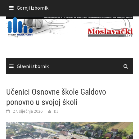
Skoči
Gornji izbornik
do
sadržaja
Glavni izbornik
Učenici Osnovne škole Galdovo
ponovno u svojoj školi
27. siječnja 2026.
DJ