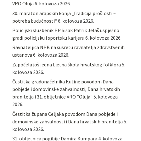
VRO Oluja
6. kolovoza 2026.
30. maraton arapskih konja „Tradicija prošlosti –
potreba budućnosti“
6. kolovoza 2026.
Policijski službenik PP Sisak Patrik Jelaš uspješno
gradi policijsku i sportsku karijeru
6. kolovoza 2026.
Ravnateljica NPB na susretu ravnatelja zdravstvenih
ustanova
6. kolovoza 2026.
Započela još jedna Ljetna škola hrvatskog folklora
5.
kolovoza 2026.
Čestitka gradonačelnika Kutine povodom Dana
pobjede i domovinske zahvalnosti, Dana hrvatskih
branitelja i 31. obljetnice VRO “Oluja”
5. kolovoza
2026.
Čestitka župana Celjaka povodom Dana pobjede i
domovinske zahvalnosti i Dana hrvatskih branitelja
5.
kolovoza 2026.
31. obljetnica pogibije Damira Kumpara
4. kolovoza