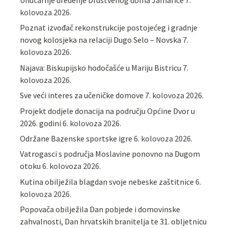
Unutarnje uređenje Društvenog doma Jamarice
7.
kolovoza 2026.
Poznat izvođač rekonstrukcije postojećeg i gradnje
novog kolosjeka na relaciji Dugo Selo – Novska
7.
kolovoza 2026.
Najava: Biskupijsko hodočašće u Mariju Bistricu
7.
kolovoza 2026.
Sve veći interes za učeničke domove
7. kolovoza 2026.
Projekt dodjele donacija na području Općine Dvor u
2026. godini
6. kolovoza 2026.
Održane Bazenske sportske igre
6. kolovoza 2026.
Vatrogasci s područja Moslavine ponovno na Dugom
otoku
6. kolovoza 2026.
Kutina obilježila blagdan svoje nebeske zaštitnice
6.
kolovoza 2026.
Popovača obilježila Dan pobjede i domovinske
zahvalnosti, Dan hrvatskih branitelja te 31. obljetnicu