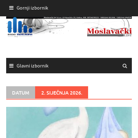
Skoči
Gornji izbornik
do
sadržaja
Glavni izbornik
DATUM
2. SIJEČNJA 2026.