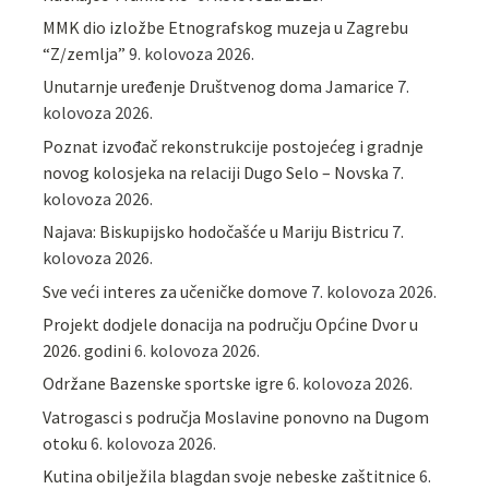
MMK dio izložbe Etnografskog muzeja u Zagrebu
“Z/zemlja”
9. kolovoza 2026.
Unutarnje uređenje Društvenog doma Jamarice
7.
kolovoza 2026.
Poznat izvođač rekonstrukcije postojećeg i gradnje
novog kolosjeka na relaciji Dugo Selo – Novska
7.
kolovoza 2026.
Najava: Biskupijsko hodočašće u Mariju Bistricu
7.
kolovoza 2026.
Sve veći interes za učeničke domove
7. kolovoza 2026.
Projekt dodjele donacija na području Općine Dvor u
2026. godini
6. kolovoza 2026.
Održane Bazenske sportske igre
6. kolovoza 2026.
Vatrogasci s područja Moslavine ponovno na Dugom
otoku
6. kolovoza 2026.
Kutina obilježila blagdan svoje nebeske zaštitnice
6.