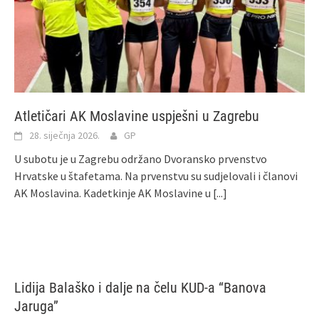
Atletičari AK Moslavine uspješni u Zagrebu
28. siječnja 2026.
GP
U subotu je u Zagrebu održano Dvoransko prvenstvo
Hrvatske u štafetama. Na prvenstvu su sudjelovali i članovi
AK Moslavina. Kadetkinje AK Moslavine u
[...]
Lidija Balaško i dalje na čelu KUD-a “Banova
Jaruga”