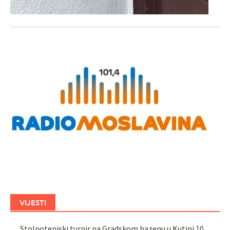
VIJESTI
Stolnoteniski turnir na Gradskom bazenu u Kutini
10.