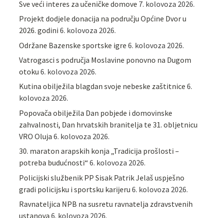
Sve veći interes za učeničke domove
7. kolovoza 2026.
Projekt dodjele donacija na području Općine Dvor u
2026. godini
6. kolovoza 2026.
Održane Bazenske sportske igre
6. kolovoza 2026.
Vatrogasci s područja Moslavine ponovno na Dugom
otoku
6. kolovoza 2026.
Kutina obilježila blagdan svoje nebeske zaštitnice
6.
kolovoza 2026.
Popovača obilježila Dan pobjede i domovinske
zahvalnosti, Dan hrvatskih branitelja te 31. obljetnicu
VRO Oluja
6. kolovoza 2026.
30. maraton arapskih konja „Tradicija prošlosti –
potreba budućnosti“
6. kolovoza 2026.
Policijski službenik PP Sisak Patrik Jelaš uspješno
gradi policijsku i sportsku karijeru
6. kolovoza 2026.
Ravnateljica NPB na susretu ravnatelja zdravstvenih
ustanova
6. kolovoza 2026.