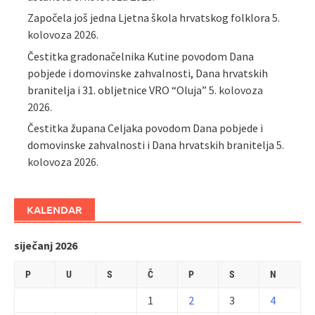
Započela još jedna Ljetna škola hrvatskog folklora
5.
kolovoza 2026.
Čestitka gradonačelnika Kutine povodom Dana
pobjede i domovinske zahvalnosti, Dana hrvatskih
branitelja i 31. obljetnice VRO “Oluja”
5. kolovoza
2026.
Čestitka župana Celjaka povodom Dana pobjede i
domovinske zahvalnosti i Dana hrvatskih branitelja
5.
kolovoza 2026.
KALENDAR
siječanj 2026
P
U
S
Č
P
S
N
1
2
3
4