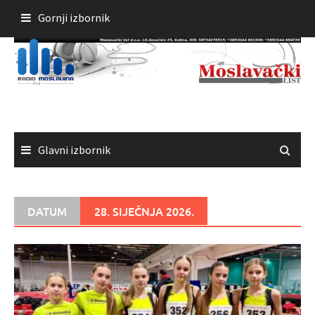
Skoči
Gornji izbornik
do
sadržaja
Glavni izbornik
DATUM
28. SIJEČNJA 2026.