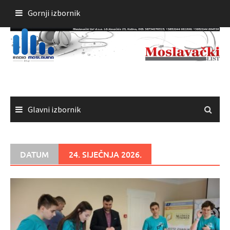
Skoči
Gornji izbornik
do
sadržaja
Glavni izbornik
DATUM
24. SIJEČNJA 2026.