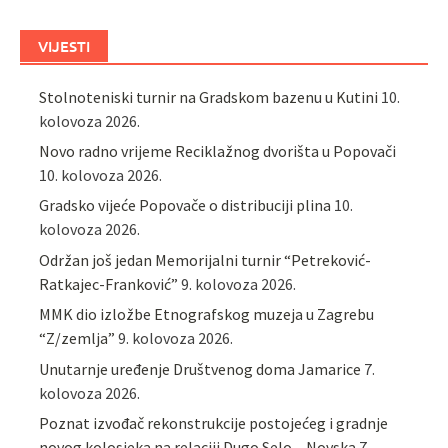
VIJESTI
Stolnoteniski turnir na Gradskom bazenu u Kutini
10.
kolovoza 2026.
Novo radno vrijeme Reciklažnog dvorišta u Popovači
10. kolovoza 2026.
Gradsko vijeće Popovače o distribuciji plina
10.
kolovoza 2026.
Održan još jedan Memorijalni turnir “Petreković-
Ratkajec-Franković”
9. kolovoza 2026.
MMK dio izložbe Etnografskog muzeja u Zagrebu
“Z/zemlja”
9. kolovoza 2026.
Unutarnje uređenje Društvenog doma Jamarice
7.
kolovoza 2026.
Poznat izvođač rekonstrukcije postojećeg i gradnje
novog kolosjeka na relaciji Dugo Selo – Novska
7.