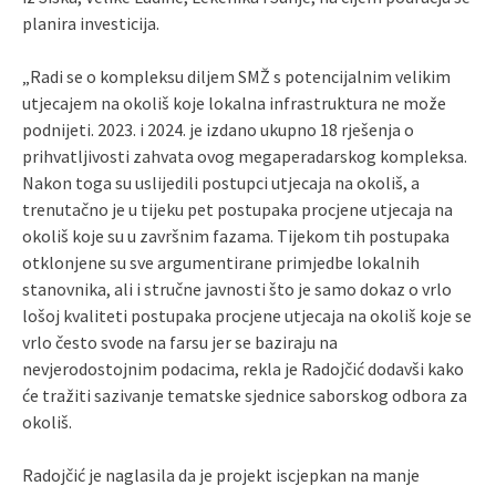
planira investicija.
„Radi se o kompleksu diljem SMŽ s potencijalnim velikim
utjecajem na okoliš koje lokalna infrastruktura ne može
podnijeti. 2023. i 2024. je izdano ukupno 18 rješenja o
prihvatljivosti zahvata ovog megaperadarskog kompleksa.
Nakon toga su uslijedili postupci utjecaja na okoliš, a
trenutačno je u tijeku pet postupaka procjene utjecaja na
okoliš koje su u završnim fazama. Tijekom tih postupaka
otklonjene su sve argumentirane primjedbe lokalnih
stanovnika, ali i stručne javnosti što je samo dokaz o vrlo
lošoj kvaliteti postupaka procjene utjecaja na okoliš koje se
vrlo često svode na farsu jer se baziraju na
nevjerodostojnim podacima, rekla je Radojčić dodavši kako
će tražiti sazivanje tematske sjednice saborskog odbora za
okoliš.
Radojčić je naglasila da je projekt iscjepkan na manje