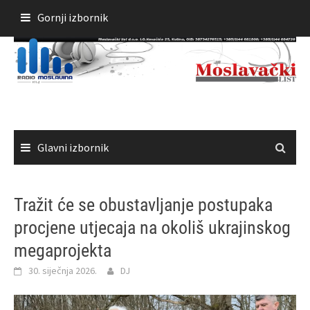
Skoči
Gornji izbornik
do
sadržaja
Glavni izbornik
Tražit će se obustavljanje postupaka
procjene utjecaja na okoliš ukrajinskog
megaprojekta
30. siječnja 2026.
DJ