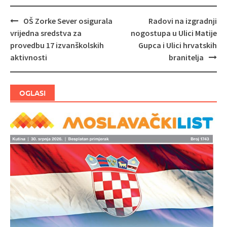
OŠ Zorke Sever osigurala
Radovi na izgradnji
Navigacija
vrijedna sredstva za
nogostupa u Ulici Matije
objava
provedbu 17 izvanškolskih
Gupca i Ulici hrvatskih
aktivnosti
branitelja
OGLASI