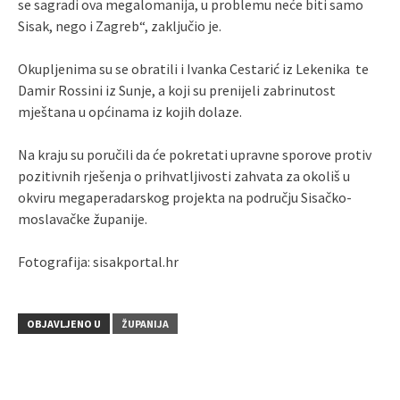
se sagradi ova megalomanija, u problemu neće biti samo
Sisak, nego i Zagreb“, zaključio je.
Okupljenima su se obratili i Ivanka Cestarić iz Lekenika te
Damir Rossini iz Sunje, a koji su prenijeli zabrinutost
mještana u općinama iz kojih dolaze.
Na kraju su poručili da će pokretati upravne sporove protiv
pozitivnih rješenja o prihvatljivosti zahvata za okoliš u
okviru megaperadarskog projekta na području Sisačko-
moslavačke županije.
Fotografija: sisakportal.hr
OBJAVLJENO U
ŽUPANIJA