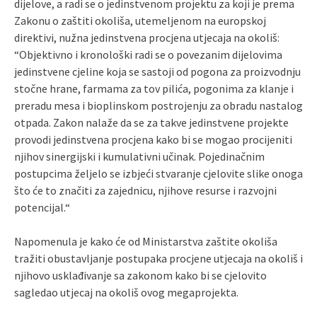
dijelove, a radi se o jedinstvenom projektu za koji je prema
Zakonu o zaštiti okoliša, utemeljenom na europskoj
direktivi, nužna jedinstvena procjena utjecaja na okoliš:
“Objektivno i kronološki radi se o povezanim dijelovima
jedinstvene cjeline koja se sastoji od pogona za proizvodnju
stočne hrane, farmama za tov pilića, pogonima za klanje i
preradu mesa i bioplinskom postrojenju za obradu nastalog
otpada. Zakon nalaže da se za takve jedinstvene projekte
provodi jedinstvena procjena kako bi se mogao procijeniti
njihov sinergijski i kumulativni učinak. Pojedinačnim
postupcima željelo se izbjeći stvaranje cjelovite slike onoga
što će to značiti za zajednicu, njihove resurse i razvojni
potencijal.“
Napomenula je kako će od Ministarstva zaštite okoliša
tražiti obustavljanje postupaka procjene utjecaja na okoliš i
njihovo usklađivanje sa zakonom kako bi se cjelovito
sagledao utjecaj na okoliš ovog megaprojekta.