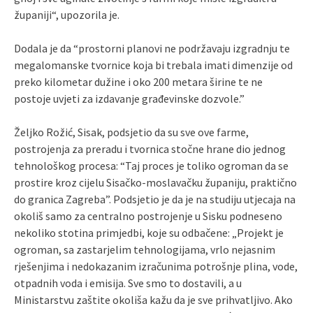
županiji“, upozorila je.
Dodala je da “prostorni planovi ne podržavaju izgradnju te
megalomanske tvornice koja bi trebala imati dimenzije od
preko kilometar dužine i oko 200 metara širine te ne
postoje uvjeti za izdavanje građevinske dozvole.”
Željko Rožić, Sisak, podsjetio da su sve ove farme,
postrojenja za preradu i tvornica stočne hrane dio jednog
tehnološkog procesa: “Taj proces je toliko ogroman da se
prostire kroz cijelu Sisačko‑moslavačku županiju, praktično
do granica Zagreba”. Podsjetio je da je na studiju utjecaja na
okoliš samo za centralno postrojenje u Sisku podneseno
nekoliko stotina primjedbi, koje su odbačene: „Projekt je
ogroman, sa zastarjelim tehnologijama, vrlo nejasnim
rješenjima i nedokazanim izračunima potrošnje plina, vode,
otpadnih voda i emisija. Sve smo to dostavili, a u
Ministarstvu zaštite okoliša kažu da je sve prihvatljivo. Ako