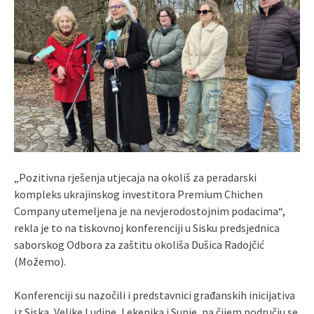
„Pozitivna rješenja utjecaja na okoliš za peradarski
kompleks ukrajinskog investitora Premium Chichen
Company utemeljena je na nevjerodostojnim podacima“,
rekla je to na tiskovnoj konferenciji u Sisku predsjednica
saborskog Odbora za zaštitu okoliša Dušica Radojčić
(Možemo).
Konferenciji su nazočili i predstavnici građanskih inicijativa
iz Siska, Velike Ludine, Lekenika i Sunje, na čijem području se