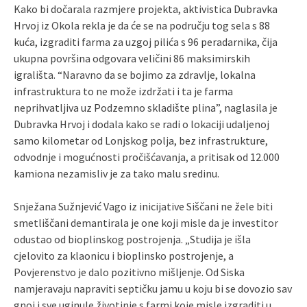
Kako bi dočarala razmjere projekta, aktivistica Dubravka
Hrvoj iz Okola rekla je da će se na području tog sela s 88
kuća, izgraditi farma za uzgoj pilića s 96 peradarnika, čija
ukupna površina odgovara veličini 86 maksimirskih
igrališta. “Naravno da se bojimo za zdravlje, lokalna
infrastruktura to ne može izdržati i ta je farma
neprihvatljiva uz Podzemno skladište plina”, naglasila je
Dubravka Hrvoj i dodala kako se radi o lokaciji udaljenoj
samo kilometar od Lonjskog polja, bez infrastrukture,
odvodnje i mogućnosti pročišćavanja, a pritisak od 12.000
kamiona nezamisliv je za tako malu sredinu.
Snježana Sužnjević Vago iz inicijative Siščani ne žele biti
smetliščani demantirala je one koji misle da je investitor
odustao od bioplinskog postrojenja. „Studija je išla
cjelovito za klaonicu i bioplinsko postrojenje, a
Povjerenstvo je dalo pozitivno mišljenje. Od Siska
namjeravaju napraviti septičku jamu u koju bi se dovozio sav
gnoj i sve uginule životinje s farmi koje misle izgraditi u