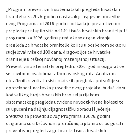
„Program preventivnih sistematskih pregleda hrvatskih
branitelja za 2026. godinu nastavak je uspješne provedbe
ovog Programa od 2016. godine od kada je preventivnom
pregledu pristupilo više od 140 tisuća hrvatskih branitelja. U
programu za 2026. godinu predlaže se organiziranje
pregleda za hrvatske branitelje koji su u borbenom sektoru
sudjelovali više od 100 dana, dragovoljce te hrvatske
branitelje u teškoj novčanoj materijalnoj situaciji.
Preventivni sistematski pregledi u 2026. godini osigurat će
se i civilnim invalidima iz Domovinskog rata. Analizom
obrađenih rezultata sistematskih pregleda, potvrđuje se
opravdanost nastavka provedbe ovog projekta, budući da su
kod velikog broja hrvatskih branitelja tijekom
sistematskog pregleda utvrđene novootkrivene bolesti te
su upućeni na daljnju dijagnostičku obradu i liječenje.
Sredstva za provedbu ovog Programa u 2026. godini
osigurana su u Državnom proračunu, a planira se osigurati
preventivni pregled za gotovo 15 tisuća hrvatskih