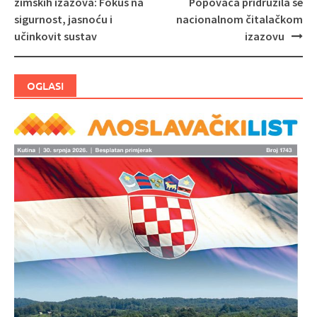
zimskih izazova: Fokus na
Popovača pridružila se
objava
sigurnost, jasnoću i
nacionalnom čitalačkom
učinkovit sustav
izazovu
OGLASI