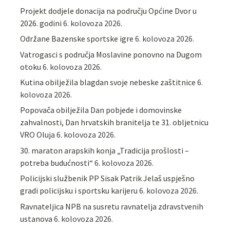
Projekt dodjele donacija na području Općine Dvor u
2026. godini
6. kolovoza 2026.
Održane Bazenske sportske igre
6. kolovoza 2026.
Vatrogasci s područja Moslavine ponovno na Dugom
otoku
6. kolovoza 2026.
Kutina obilježila blagdan svoje nebeske zaštitnice
6.
kolovoza 2026.
Popovača obilježila Dan pobjede i domovinske
zahvalnosti, Dan hrvatskih branitelja te 31. obljetnicu
VRO Oluja
6. kolovoza 2026.
30. maraton arapskih konja „Tradicija prošlosti –
potreba budućnosti“
6. kolovoza 2026.
Policijski službenik PP Sisak Patrik Jelaš uspješno
gradi policijsku i sportsku karijeru
6. kolovoza 2026.
Ravnateljica NPB na susretu ravnatelja zdravstvenih
ustanova
6. kolovoza 2026.