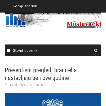
Skoči
Gornji izbornik
do
sadržaja
Glavni izbornik
Preventivni pregledi branitelja
nastavljaju se i ove godine
16. siječnja 2026.
DJ