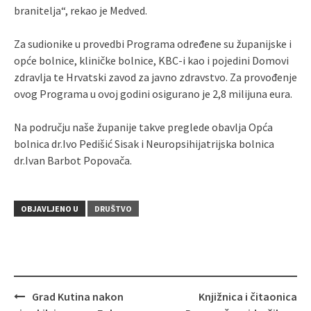
branitelja“, rekao je Medved.
Za sudionike u provedbi Programa određene su županijske i
opće bolnice, kliničke bolnice, KBC-i kao i pojedini Domovi
zdravlja te Hrvatski zavod za javno zdravstvo. Za provođenje
ovog Programa u ovoj godini osigurano je 2,8 milijuna eura.
Na području naše županije takve preglede obavlja Opća
bolnica dr.Ivo Pedišić Sisak i Neuropsihijatrijska bolnica
dr.Ivan Barbot Popovača.
OBJAVLJENO U
DRUŠTVO
Grad Kutina nakon
Knjižnica i čitaonica
Navigacija