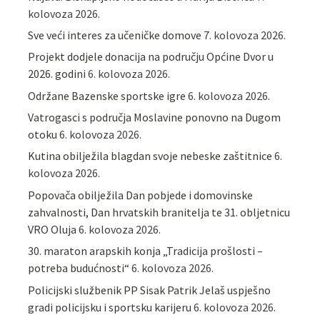
kolovoza 2026.
Sve veći interes za učeničke domove
7. kolovoza 2026.
Projekt dodjele donacija na području Općine Dvor u
2026. godini
6. kolovoza 2026.
Održane Bazenske sportske igre
6. kolovoza 2026.
Vatrogasci s područja Moslavine ponovno na Dugom
otoku
6. kolovoza 2026.
Kutina obilježila blagdan svoje nebeske zaštitnice
6.
kolovoza 2026.
Popovača obilježila Dan pobjede i domovinske
zahvalnosti, Dan hrvatskih branitelja te 31. obljetnicu
VRO Oluja
6. kolovoza 2026.
30. maraton arapskih konja „Tradicija prošlosti –
potreba budućnosti“
6. kolovoza 2026.
Policijski službenik PP Sisak Patrik Jelaš uspješno
gradi policijsku i sportsku karijeru
6. kolovoza 2026.