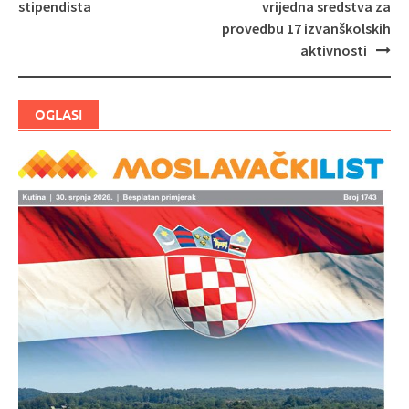
Navigacija
stipendista
vrijedna sredstva za
objava
provedbu 17 izvanškolskih
aktivnosti
OGLASI