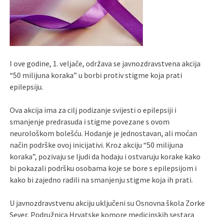
I ove godine, 1. veljače, održava se javnozdravstvena akcija
“50 milijuna koraka” u borbi protiv stigme koja prati
epilepsiju.
Ova akcija ima za cilj podizanje svijesti o epilepsiji i
smanjenje predrasuda i stigme povezane s ovom
neurološkom bolešću. Hodanje je jednostavan, ali moćan
način podrške ovoj inicijativi. Kroz akciju “50 milijuna
koraka”, pozivaju se ljudi da hodaju i ostvaruju korake kako
bi pokazali podršku osobama koje se bore s epilepsijom i
kako bi zajedno radili na smanjenju stigme koja ih prati.
U javnozdravstvenu akciju uključeni su Osnovna škola Zorke
Sever, Podružnica Hrvatske komore medicinskih sestara