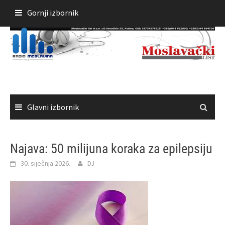
Skoči
Gornji izbornik
do
sadržaja
Glavni izbornik
Najava: 50 milijuna koraka za epilepsiju
30. siječnja 2026.
DJ