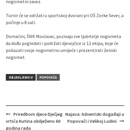
nogometni savez.
Turnir će se održati u sportskoj dvorani pri OŠ Zorke Sever, a
počinje u 8 sati.
Domaćini, ŠNK Moslavac, pozivaju sve ljubitelje nogometa
da dođu pogledati i podržati djevojčice iz 12 ekipa, koje će
pokazati svoje nogometno umijeće i prezentirati ženski
nogomet.
OBJAVLJENO U
POPOVAČA
Priredbom djece Dječjeg
Najava: Adventski događaji u
Navigacija
vrtića Kutina obilježeno 60
Popovači i Velikoj Ludini
objava
godina rada