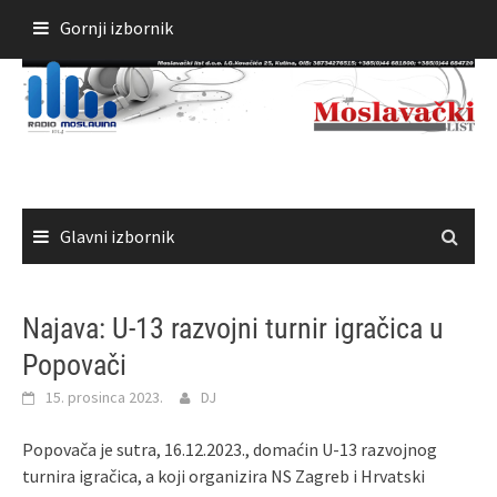
Skoči
Gornji izbornik
do
sadržaja
Glavni izbornik
Najava: U-13 razvojni turnir igračica u
Popovači
15. prosinca 2023.
DJ
Popovača je sutra, 16.12.2023., domaćin U-13 razvojnog
turnira igračica, a koji organizira NS Zagreb i Hrvatski