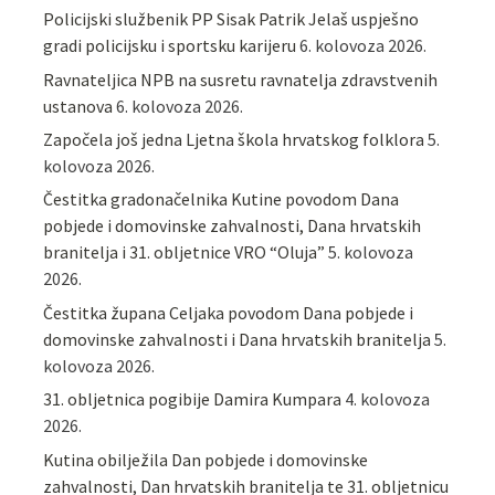
Policijski službenik PP Sisak Patrik Jelaš uspješno
gradi policijsku i sportsku karijeru
6. kolovoza 2026.
Ravnateljica NPB na susretu ravnatelja zdravstvenih
ustanova
6. kolovoza 2026.
Započela još jedna Ljetna škola hrvatskog folklora
5.
kolovoza 2026.
Čestitka gradonačelnika Kutine povodom Dana
pobjede i domovinske zahvalnosti, Dana hrvatskih
branitelja i 31. obljetnice VRO “Oluja”
5. kolovoza
2026.
Čestitka župana Celjaka povodom Dana pobjede i
domovinske zahvalnosti i Dana hrvatskih branitelja
5.
kolovoza 2026.
31. obljetnica pogibije Damira Kumpara
4. kolovoza
2026.
Kutina obilježila Dan pobjede i domovinske
zahvalnosti, Dan hrvatskih branitelja te 31. obljetnicu