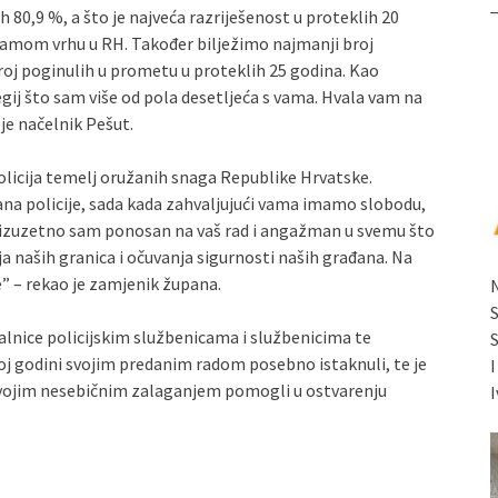
 80,9 %, a što je najveća razriješenost u proteklih 20
samom vrhu u RH. Također bilježimo najmanji broj
broj poginulih u prometu u proteklih 25 godina. Kao
ij što sam više od pola desetljeća s vama. Hvala vam na
 je načelnik Pešut.
olicija temelj oružanih snaga Republike Hrvatske.
Dana policije, sada kada zahvaljujući vama imamo slobodu,
e izuzetno sam ponosan na vaš rad i angažman u svemu što
a naših granica i očuvanja sigurnosti naših građana. Na
” – rekao je zamjenik župana.
alnice policijskim službenicama i službenicima te
oj godini svojim predanim radom posebno istaknuli, te je
 svojim nesebičnim zalaganjem pomogli u ostvarenju
I