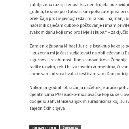
zabilježena razriješenost kaznenih djela od zavidnih
godina, te smo po statističkim pokazateljima pri 
prekršaja protiv javnog reda i mira kao i najmanji 
načelnik osjećam duboko poštovanje i imam privileg
svakom danu koji smo proživjeli skupa.“ – zaključio
Zamjenik župana Mihael Jurić je istaknuo kako je p
“Izuzetna mi je čast sudjelovati na obilježavanju 
sigurnost i stabilnost. Kao stanovnik ove Županij
radite u ovim, rekli bi izazovnim vremenima, čuvanj
tome vam od srca hvala i čestitam vam Dan policije
Nakon prigodnih obraćanja načelnik je uručio pohv
djelatnicima PU sisačko-moslavačke koji su se u ov
dodijelio zahvalnice vanjskim suradnicima koji su
zajedničkih ciljeva.
OBJAVLJENO U
ŽUPANIJA