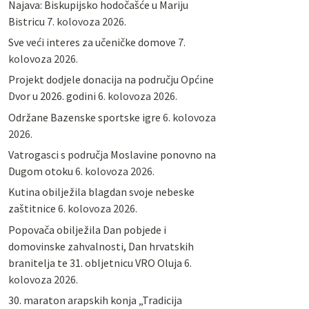
Najava: Biskupijsko hodočašće u Mariju
Bistricu
7. kolovoza 2026.
Sve veći interes za učeničke domove
7.
kolovoza 2026.
Projekt dodjele donacija na području Općine
Dvor u 2026. godini
6. kolovoza 2026.
Održane Bazenske sportske igre
6. kolovoza
2026.
Vatrogasci s područja Moslavine ponovno na
Dugom otoku
6. kolovoza 2026.
Kutina obilježila blagdan svoje nebeske
zaštitnice
6. kolovoza 2026.
Popovača obilježila Dan pobjede i
domovinske zahvalnosti, Dan hrvatskih
branitelja te 31. obljetnicu VRO Oluja
6.
kolovoza 2026.
30. maraton arapskih konja „Tradicija