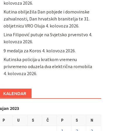
kolovoza 2026.
Kutina obilježila Dan pobjede i domovinske
zahvalnosti, Dan hrvatskih branitelja te 31.
obljetnicu VRO Oluja
4. kolovoza 2026.
Lina Filipović putuje na Svjetsko prvenstvo
4.
kolovoza 2026.
9 medalja za Koros
4. kolovoza 2026.
Kutinska policija u kratkom vremenu
privremeno oduzela dva električna romobila
4. kolovoza 2026.
KALENDAR
ujan 2023
P
U
S
Č
P
S
N