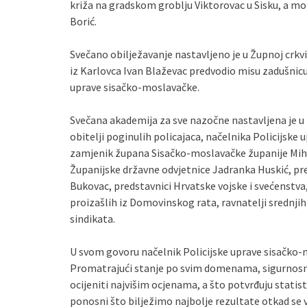
križa na gradskom groblju Viktorovac u Sisku, a mo
Borić.
Svečano obilježavanje nastavljeno je u Župnoj crkvi
iz Karlovca Ivan Blaževac predvodio misu zadušnicu 
uprave sisačko-moslavačke.
Svečana akademija za sve nazočne nastavljena je u 
obitelji poginulih policajaca, načelnika Policijske
zamjenik župana Sisačko-moslavačke županije Mihae
Županijske državne odvjetnice Jadranka Huskić, pr
Bukovac, predstavnici Hrvatske vojske i svećenstva,
proizašlih iz Domovinskog rata, ravnatelji srednjih 
sindikata.
U svom govoru načelnik Policijske uprave sisačko-
Promatrajući stanje po svim domenama, sigurnosn
ocijeniti najvišim ocjenama, a što potvrđuju stati
ponosni što bilježimo najbolje rezultate otkad se v