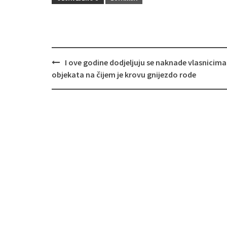
I ove godine dodjeljuju se naknade vlasnicima
Navigacija
objekata na čijem je krovu gnijezdo rode
objava