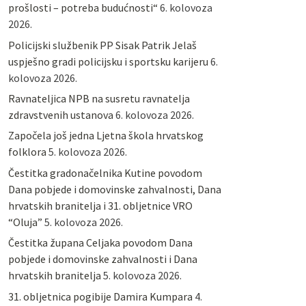
prošlosti – potreba budućnosti“
6. kolovoza
2026.
Policijski službenik PP Sisak Patrik Jelaš
uspješno gradi policijsku i sportsku karijeru
6.
kolovoza 2026.
Ravnateljica NPB na susretu ravnatelja
zdravstvenih ustanova
6. kolovoza 2026.
Započela još jedna Ljetna škola hrvatskog
folklora
5. kolovoza 2026.
Čestitka gradonačelnika Kutine povodom
Dana pobjede i domovinske zahvalnosti, Dana
hrvatskih branitelja i 31. obljetnice VRO
“Oluja”
5. kolovoza 2026.
Čestitka župana Celjaka povodom Dana
pobjede i domovinske zahvalnosti i Dana
hrvatskih branitelja
5. kolovoza 2026.
31. obljetnica pogibije Damira Kumpara
4.