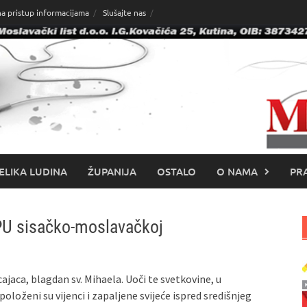
na pristup informacijama
Slušajte nas
ELIKA LUDINA
ŽUPANIJA
OSTALO
O NAMA
PRA
 PU sisačko-moslavačkoj
cajaca, blagdan sv. Mihaela. Uoči te svetkovine, u
oloženi su vijenci i zapaljene svijeće ispred središnjeg