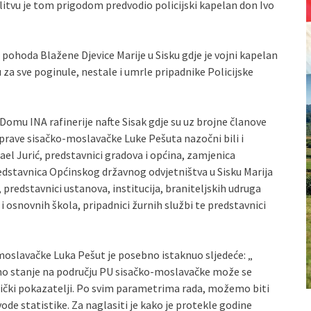
litvu je tom prigodom predvodio policijski kapelan don Ivo
 pohoda Blažene Djevice Marije u Sisku gdje je vojni kapelan
za sve poginule, nestale i umrle pripadnike Policijske
Domu INA rafinerije nafte Sisak gdje su uz brojne članove
 uprave sisačko-moslavačke Luke Pešuta nazočni bili i
l Jurić, predstavnici gradova i općina, zamjenica
edstavnica Općinskog državnog odvjetništva u Sisku Marija
 predstavnici ustanova, institucija, braniteljskih udruga
i osnovnih škola, pripadnici žurnih službi te predstavnici
moslavačke Luka Pešut je posebno istaknuo sljedeće: „
o stanje na području PU sisačko-moslavačke može se
stički pokazatelji. Po svim parametrima rada, možemo biti
ode statistike. Za naglasiti je kako je protekle godine