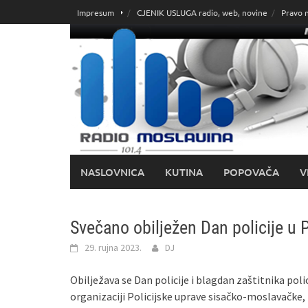
Skoči
Impresum
CJENIK USLUGA radio, web, novine
Pravo 
do
sadržaja
NASLOVNICA
KUTINA
POPOVAČA
V
​Svečano obilježen Dan policije u
29. rujna 2023.
DJ
Obilježava se Dan policije i blagdan zaštitnika poli
organizaciji Policijske uprave sisačko-moslavačke, p