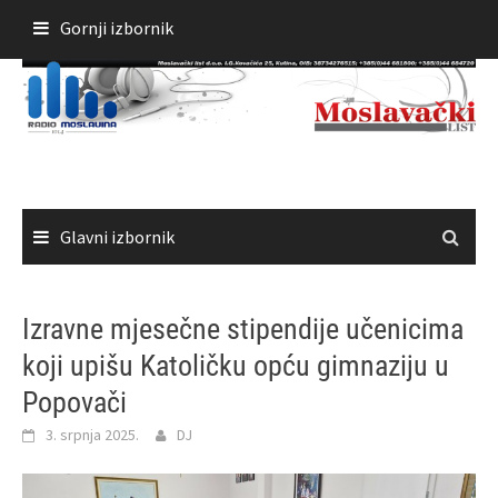
Skoči
Gornji izbornik
do
sadržaja
Glavni izbornik
Izravne mjesečne stipendije učenicima
koji upišu Katoličku opću gimnaziju u
Popovači
3. srpnja 2025.
DJ