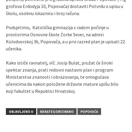
grofova Erdodyja 10, Popovača) dostaviti Potvrdu o upisu u
školu, osobnu iskaznicu i broj računa.
Podsjetimo, Katolička gimnazija s radom počinje u
prostorima Osnovne škole Zorke Sever, na adresi
Kolodvorskoj 36, Popovača, a u prvi razred plan je upisati 22
učenika.
Kako ističe ravnatelj, vlč. Josip Bulat, pružat će široki
spektar znanja, prati redovni nastavni plan i program
Ministarstva znanosti i obrazovanja, te omogućava
učenicima da nakon položene državne mature upišu bilo
koji fakultet u Republici Hrvatskoj.
OBJAVLJENO U
NEKATEGORIZIRANO
POPOVAČA