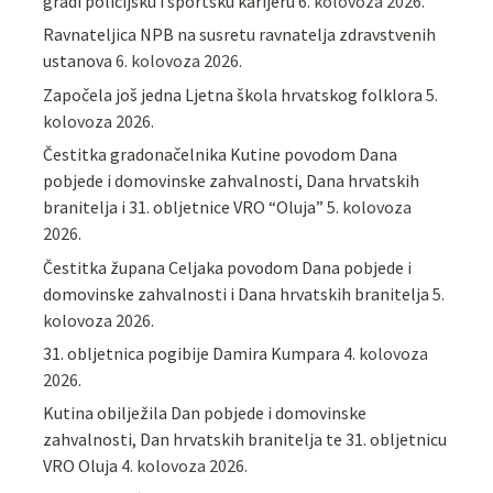
gradi policijsku i sportsku karijeru
6. kolovoza 2026.
Ravnateljica NPB na susretu ravnatelja zdravstvenih
ustanova
6. kolovoza 2026.
Započela još jedna Ljetna škola hrvatskog folklora
5.
kolovoza 2026.
Čestitka gradonačelnika Kutine povodom Dana
pobjede i domovinske zahvalnosti, Dana hrvatskih
branitelja i 31. obljetnice VRO “Oluja”
5. kolovoza
2026.
Čestitka župana Celjaka povodom Dana pobjede i
domovinske zahvalnosti i Dana hrvatskih branitelja
5.
kolovoza 2026.
31. obljetnica pogibije Damira Kumpara
4. kolovoza
2026.
Kutina obilježila Dan pobjede i domovinske
zahvalnosti, Dan hrvatskih branitelja te 31. obljetnicu
VRO Oluja
4. kolovoza 2026.