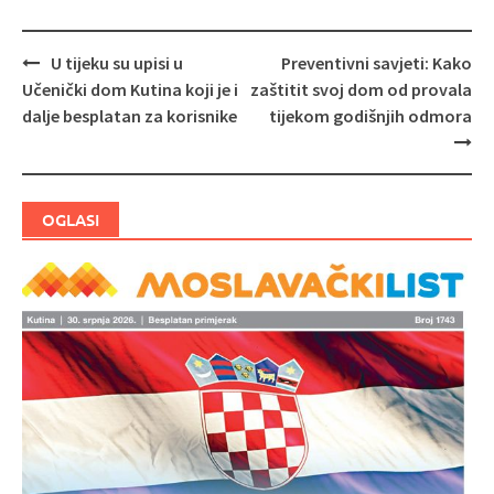
U tijeku su upisi u
Preventivni savjeti: Kako
Navigacija
Učenički dom Kutina koji je i
zaštitit svoj dom od provala
objava
dalje besplatan za korisnike
tijekom godišnjih odmora
OGLASI