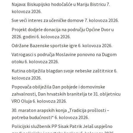
Najava: Biskupijsko hodočašće u Mariju Bistricu
7.
kolovoza 2026.
Sve veći interes za učeničke domove
7. kolovoza 2026.
Projekt dodjele donacija na području Općine Dvor u
2026. godini
6. kolovoza 2026.
Održane Bazenske sportske igre
6. kolovoza 2026.
Vatrogasci s područja Moslavine ponovno na Dugom
otoku
6. kolovoza 2026.
Kutina obilježila blagdan svoje nebeske zaštitnice
6.
kolovoza 2026.
Popovača obilježila Dan pobjede i domovinske
zahvalnosti, Dan hrvatskih branitelja te 31. obljetnicu
VRO Oluja
6. kolovoza 2026.
30. maraton arapskih konja „Tradicija prošlosti –
potreba budućnosti“
6. kolovoza 2026.
Policijski službenik PP Sisak Patrik Jelaš uspješno