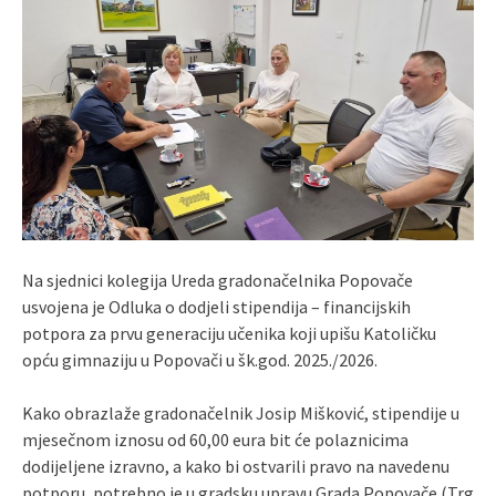
Na sjednici kolegija Ureda gradonačelnika Popovače
usvojena je Odluka o dodjeli stipendija – financijskih
potpora za prvu generaciju učenika koji upišu Katoličku
opću gimnaziju u Popovači u šk.god. 2025./2026.
Kako obrazlaže gradonačelnik Josip Mišković, stipendije u
mjesečnom iznosu od 60,00 eura bit će polaznicima
dodijeljene izravno, a kako bi ostvarili pravo na navedenu
potporu, potrebno je u gradsku upravu Grada Popovače (Trg