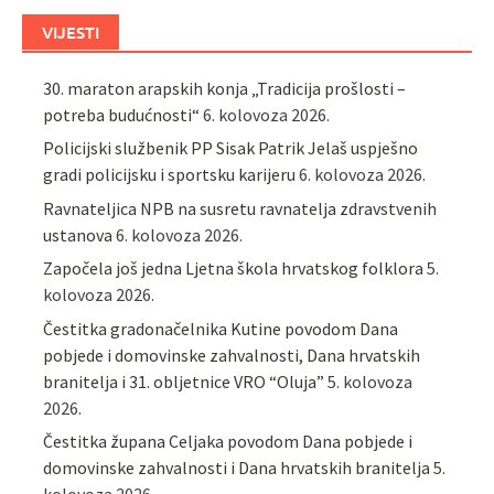
VIJESTI
30. maraton arapskih konja „Tradicija prošlosti –
potreba budućnosti“
6. kolovoza 2026.
Policijski službenik PP Sisak Patrik Jelaš uspješno
gradi policijsku i sportsku karijeru
6. kolovoza 2026.
Ravnateljica NPB na susretu ravnatelja zdravstvenih
ustanova
6. kolovoza 2026.
Započela još jedna Ljetna škola hrvatskog folklora
5.
kolovoza 2026.
Čestitka gradonačelnika Kutine povodom Dana
pobjede i domovinske zahvalnosti, Dana hrvatskih
branitelja i 31. obljetnice VRO “Oluja”
5. kolovoza
2026.
Čestitka župana Celjaka povodom Dana pobjede i
domovinske zahvalnosti i Dana hrvatskih branitelja
5.