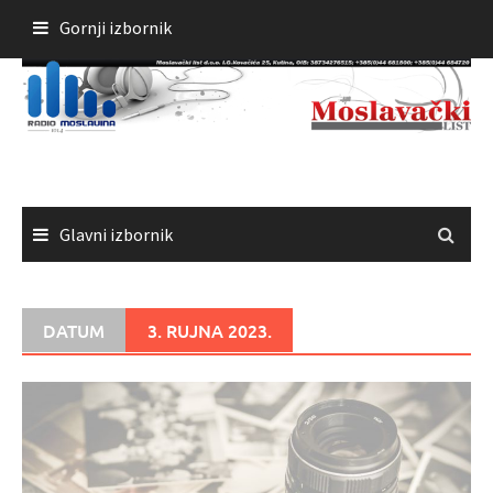
Skoči
Gornji izbornik
do
sadržaja
Glavni izbornik
DATUM
3. RUJNA 2023.