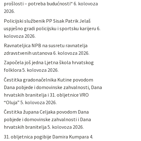
prošlosti – potreba budućnosti“
6. kolovoza
2026.
Policijski službenik PP Sisak Patrik Jelaš
uspješno gradi policijsku i sportsku karijeru
6.
kolovoza 2026.
Ravnateljica NPB na susretu ravnatelja
zdravstvenih ustanova
6. kolovoza 2026.
Započela još jedna Ljetna škola hrvatskog
folklora
5. kolovoza 2026.
Čestitka gradonačelnika Kutine povodom
Dana pobjede i domovinske zahvalnosti, Dana
hrvatskih branitelja i 31. obljetnice VRO
“Oluja”
5. kolovoza 2026.
Čestitka župana Celjaka povodom Dana
pobjede i domovinske zahvalnosti i Dana
hrvatskih branitelja
5. kolovoza 2026.
31. obljetnica pogibije Damira Kumpara
4.