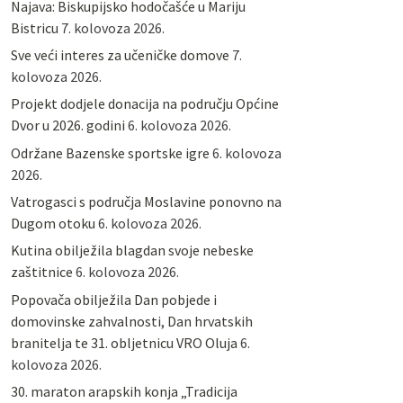
Najava: Biskupijsko hodočašće u Mariju
Bistricu
7. kolovoza 2026.
Sve veći interes za učeničke domove
7.
kolovoza 2026.
Projekt dodjele donacija na području Općine
Dvor u 2026. godini
6. kolovoza 2026.
Održane Bazenske sportske igre
6. kolovoza
2026.
Vatrogasci s područja Moslavine ponovno na
Dugom otoku
6. kolovoza 2026.
Kutina obilježila blagdan svoje nebeske
zaštitnice
6. kolovoza 2026.
Popovača obilježila Dan pobjede i
domovinske zahvalnosti, Dan hrvatskih
branitelja te 31. obljetnicu VRO Oluja
6.
kolovoza 2026.
30. maraton arapskih konja „Tradicija