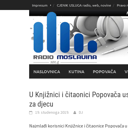
Skoči
Impresum
CJENIK USLUGA radio, web, novine
Pravo 
do
sadržaja
NASLOVNICA
KUTINA
POPOVAČA
V
U Knjižnici i čitaonici Popovača 
za djecu
19. studenoga 2019.
DJ
Najmlađi korisnici Knjižnice i čitaonice Popovača u 