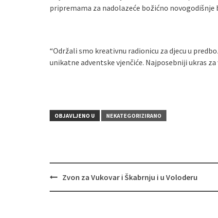
pripremama za nadolazeće božićno novogodišnje 
“Održali smo kreativnu radionicu za djecu u predbo
unikatne adventske vjenčiće. Najposebniji ukras za v
OBJAVLJENO U
NEKATEGORIZIRANO
Zvon za Vukovar i Škabrnju i u Voloderu
Navigacija
objava