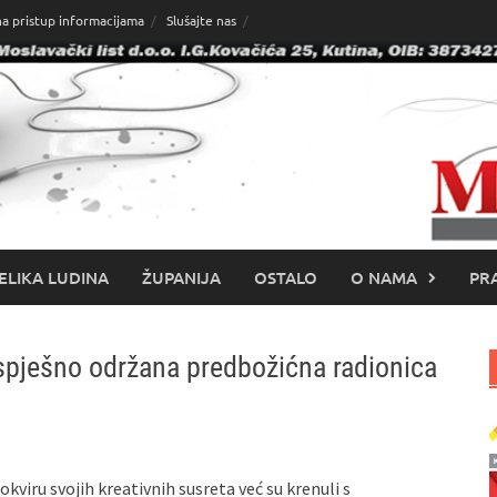
na pristup informacijama
Slušajte nas
ELIKA LUDINA
ŽUPANIJA
OSTALO
O NAMA
PRA
uspješno održana predbožićna radionica
okviru svojih kreativnih susreta već su krenuli s