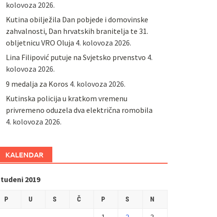
kolovoza 2026.
Kutina obilježila Dan pobjede i domovinske
zahvalnosti, Dan hrvatskih branitelja te 31.
obljetnicu VRO Oluja
4. kolovoza 2026.
Lina Filipović putuje na Svjetsko prvenstvo
4.
kolovoza 2026.
9 medalja za Koros
4. kolovoza 2026.
Kutinska policija u kratkom vremenu
privremeno oduzela dva električna romobila
4. kolovoza 2026.
KALENDAR
studeni 2019
P
U
S
Č
P
S
N