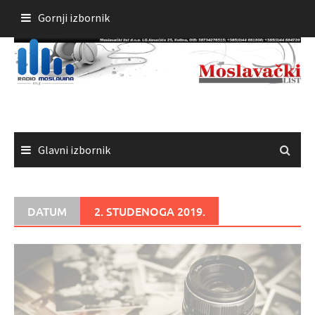
Skoči
Gornji izbornik
do
sadržaja
Glavni izbornik
DATUM
2. STUDENOGA 2019.