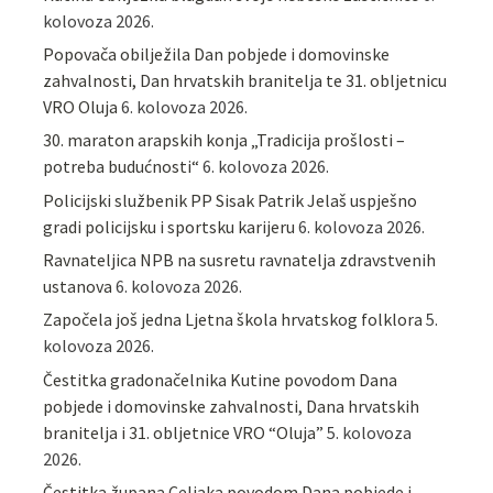
kolovoza 2026.
Popovača obilježila Dan pobjede i domovinske
zahvalnosti, Dan hrvatskih branitelja te 31. obljetnicu
VRO Oluja
6. kolovoza 2026.
30. maraton arapskih konja „Tradicija prošlosti –
potreba budućnosti“
6. kolovoza 2026.
Policijski službenik PP Sisak Patrik Jelaš uspješno
gradi policijsku i sportsku karijeru
6. kolovoza 2026.
Ravnateljica NPB na susretu ravnatelja zdravstvenih
ustanova
6. kolovoza 2026.
Započela još jedna Ljetna škola hrvatskog folklora
5.
kolovoza 2026.
Čestitka gradonačelnika Kutine povodom Dana
pobjede i domovinske zahvalnosti, Dana hrvatskih
branitelja i 31. obljetnice VRO “Oluja”
5. kolovoza
2026.
Čestitka župana Celjaka povodom Dana pobjede i