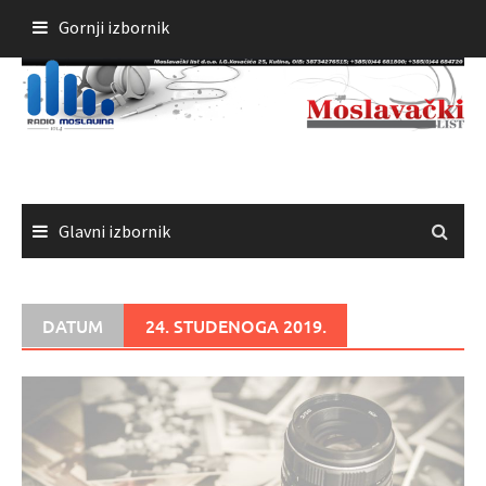
Skoči
Gornji izbornik
do
sadržaja
Glavni izbornik
DATUM
24. STUDENOGA 2019.