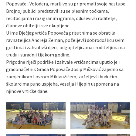
Popovače i Volodera, marljivo su pripremali svoje nastupe.
Brojnoj publici predstavili su se plesnim točkama,
recitacijama i razigranim igrama, oduševivši roditelje,
članove obitelji i sve okupljene.
U ime Dječjeg vrtića Popovača prisutnima se obratila
ravnateljica Andreja Zeman, poželjevši dobrodošlicu svim
gostima i zahvalivši djeci, odgojiteljicama i roditeljima na
trudu i suradnji tijekom godine.
Prigodne riječi podrške i zahvale vrtićancima uputio je i
gradonačelnik Grada Popovače Josip Mišković zajedno sa
zamjenikom Lovrom Miklaužićem, zaželjevši budućim
školarcima puno uspjeha, veselja i lijepih uspomena na
njihove vrtićke dane.