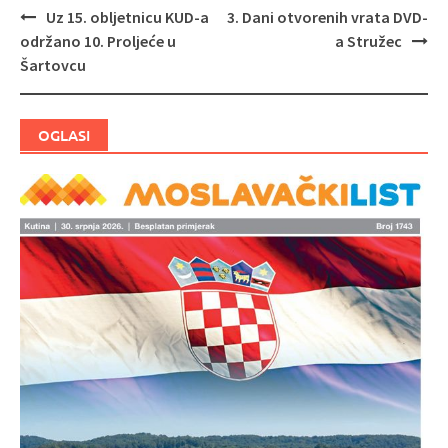
Uz 15. obljetnicu KUD-a
3. Dani otvorenih vrata DVD-
Navigacija
održano 10. Proljeće u
a Stružec
objava
Šartovcu
OGLASI