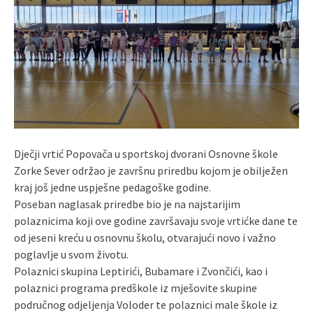
Dječji vrtić Popovača u sportskoj dvorani Osnovne škole
Zorke Sever održao je završnu priredbu kojom je obilježen
kraj još jedne uspješne pedagoške godine.
Poseban naglasak priredbe bio je na najstarijim
polaznicima koji ove godine završavaju svoje vrtićke dane te
od jeseni kreću u osnovnu školu, otvarajući novo i važno
poglavlje u svom životu.
Polaznici skupina Leptirići, Bubamare i Zvončići, kao i
polaznici programa predškole iz mješovite skupine
područnog odjeljenja Voloder te polaznici male škole iz