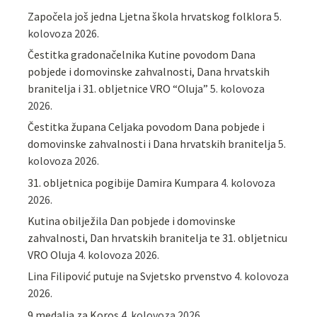
Započela još jedna Ljetna škola hrvatskog folklora
5.
kolovoza 2026.
Čestitka gradonačelnika Kutine povodom Dana
pobjede i domovinske zahvalnosti, Dana hrvatskih
branitelja i 31. obljetnice VRO “Oluja”
5. kolovoza
2026.
Čestitka župana Celjaka povodom Dana pobjede i
domovinske zahvalnosti i Dana hrvatskih branitelja
5.
kolovoza 2026.
31. obljetnica pogibije Damira Kumpara
4. kolovoza
2026.
Kutina obilježila Dan pobjede i domovinske
zahvalnosti, Dan hrvatskih branitelja te 31. obljetnicu
VRO Oluja
4. kolovoza 2026.
Lina Filipović putuje na Svjetsko prvenstvo
4. kolovoza
2026.
9 medalja za Koros
4. kolovoza 2026.