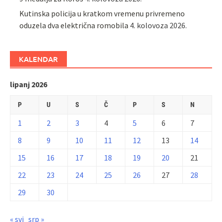
Kutinska policija u kratkom vremenu privremeno
oduzela dva električna romobila
4. kolovoza 2026.
KALENDAR
lipanj 2026
P
U
S
Č
P
S
N
1
2
3
4
5
6
7
8
9
10
11
12
13
14
15
16
17
18
19
20
21
22
23
24
25
26
27
28
29
30
« svi
srp »