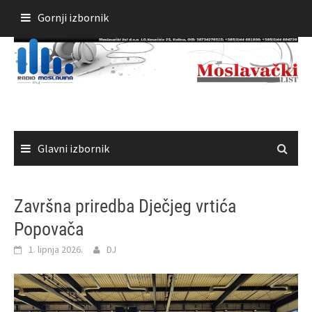
Skoči
Gornji izbornik
do
sadržaja
Glavni izbornik
Završna priredba Dječjeg vrtića
Popovača
1. lipnja 2026.
DJ