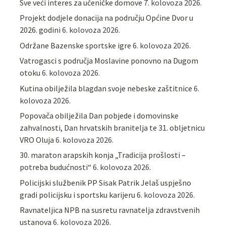
Sve veći interes za učeničke domove
7. kolovoza 2026.
Projekt dodjele donacija na području Općine Dvor u
2026. godini
6. kolovoza 2026.
Održane Bazenske sportske igre
6. kolovoza 2026.
Vatrogasci s područja Moslavine ponovno na Dugom
otoku
6. kolovoza 2026.
Kutina obilježila blagdan svoje nebeske zaštitnice
6.
kolovoza 2026.
Popovača obilježila Dan pobjede i domovinske
zahvalnosti, Dan hrvatskih branitelja te 31. obljetnicu
VRO Oluja
6. kolovoza 2026.
30. maraton arapskih konja „Tradicija prošlosti –
potreba budućnosti“
6. kolovoza 2026.
Policijski službenik PP Sisak Patrik Jelaš uspješno
gradi policijsku i sportsku karijeru
6. kolovoza 2026.
Ravnateljica NPB na susretu ravnatelja zdravstvenih
ustanova
6. kolovoza 2026.