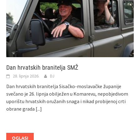
Dan hrvatskih branitelja SMŽ
28. lipnja 2026.
DJ
Dan hrvatskih branitelja Sisačko-moslavačke županije
svečano je 26. lipnja obilježen u Komarevu, nepobjedivom
uporištu hrvatskih oružanih snaga i nikad probijenoj crti
obrane grada
[...]
OGLASI