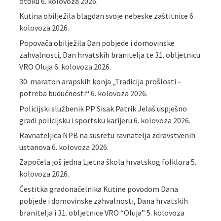
otoku
6. kolovoza 2026.
Kutina obilježila blagdan svoje nebeske zaštitnice
6.
kolovoza 2026.
Popovača obilježila Dan pobjede i domovinske
zahvalnosti, Dan hrvatskih branitelja te 31. obljetnicu
VRO Oluja
6. kolovoza 2026.
30. maraton arapskih konja „Tradicija prošlosti –
potreba budućnosti“
6. kolovoza 2026.
Policijski službenik PP Sisak Patrik Jelaš uspješno
gradi policijsku i sportsku karijeru
6. kolovoza 2026.
Ravnateljica NPB na susretu ravnatelja zdravstvenih
ustanova
6. kolovoza 2026.
Započela još jedna Ljetna škola hrvatskog folklora
5.
kolovoza 2026.
Čestitka gradonačelnika Kutine povodom Dana
pobjede i domovinske zahvalnosti, Dana hrvatskih
branitelja i 31. obljetnice VRO “Oluja”
5. kolovoza