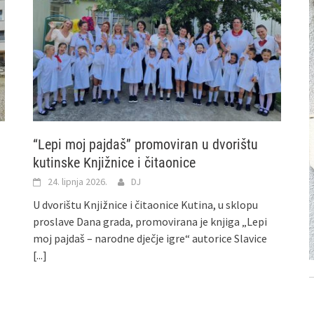
“Lepi moj pajdaš” promoviran u dvorištu
kutinske Knjižnice i čitaonice
24. lipnja 2026.
DJ
U dvorištu Knjižnice i čitaonice Kutina, u sklopu
proslave Dana grada, promovirana je knjiga „Lepi
moj pajdaš – narodne dječje igre“ autorice Slavice
[...]