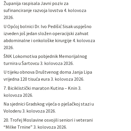
Županija raspisala Javni poziv za
sufinanciranje razvoja lovstva
4. kolovoza
2026.
U Općoj bolnici Dr. Ivo Pedišić Sisak uspješno
izveden još jedan složen operacijski zahvat
abdominalne i onkološke kirurgije
4. kolovoza
2026.
ŠNK Lokomotiva pobjednik Memorijalnog
turnira u Šartovcu
3. kolovoza 2026.
U tijeku obnova Društvenog doma Janja Lipa
vrijedna 120 tisuća eura
3. kolovoza 2026.
7. Biciklistički maraton Kutina – Knin
3.
kolovoza 2026.
Na sjednici Gradskog vijeća o pješačkoj stazi u
Voloderu
3. kolovoza 2026.
20. Trofej Moslavine osvojili seniori i veterani
“Milke Trnine”
3. kolovoza 2026.