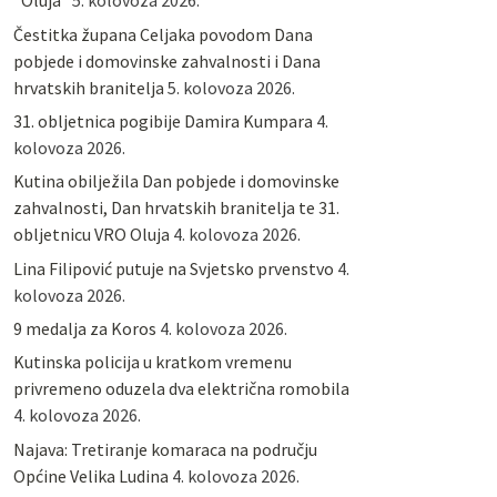
“Oluja”
5. kolovoza 2026.
Čestitka župana Celjaka povodom Dana
pobjede i domovinske zahvalnosti i Dana
hrvatskih branitelja
5. kolovoza 2026.
31. obljetnica pogibije Damira Kumpara
4.
kolovoza 2026.
Kutina obilježila Dan pobjede i domovinske
zahvalnosti, Dan hrvatskih branitelja te 31.
obljetnicu VRO Oluja
4. kolovoza 2026.
Lina Filipović putuje na Svjetsko prvenstvo
4.
kolovoza 2026.
9 medalja za Koros
4. kolovoza 2026.
Kutinska policija u kratkom vremenu
privremeno oduzela dva električna romobila
4. kolovoza 2026.
Najava: Tretiranje komaraca na području
Općine Velika Ludina
4. kolovoza 2026.