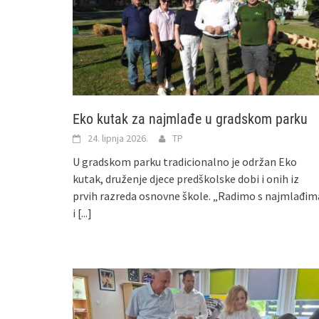
Eko kutak za najmlađe u gradskom parku
24. lipnja 2026.
TP
U gradskom parku tradicionalno je održan Eko
kutak, druženje djece predškolske dobi i onih iz
prvih razreda osnovne škole. „Radimo s najmlađim
i
[...]