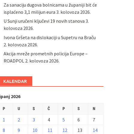
Za sanaciju dugova bolnicama u županiji bit će
isplaćeno 3,1 milijun eura
3. kolovoza 2026.
U Sunji uručeni ključevi 19 novih stanova
3.
kolovoza 2026.
Ivona Gršeta na dislokaciji u Supetru na Braču
2. kolovoza 2026.
​Akcija mreže prometnih policija Europe –
ROADPOL
2. kolovoza 2026.
KALENDAR
ipanj 2026
P
U
S
Č
P
S
N
1
2
3
4
5
6
7
8
9
10
11
12
13
14