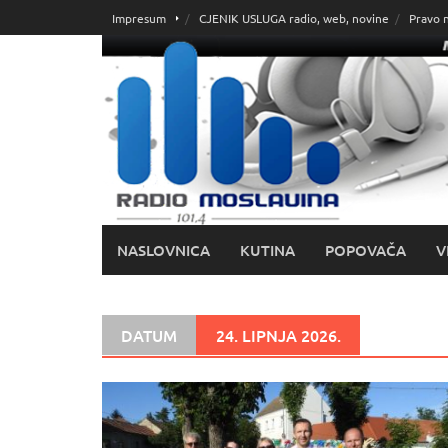
Skoči
Impresum
CJENIK USLUGA radio, web, novine
Pravo 
do
sadržaja
NASLOVNICA
KUTINA
POPOVAČA
V
DATUM
24. LIPNJA 2026.