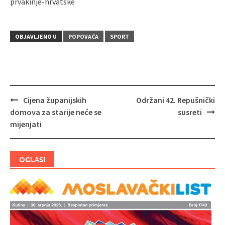
prvakinje-hrvatske
OBJAVLJENO U
POPOVAČA
SPORT
Cijena županijskih
Održani 42. Repušnički
Navigacija
domova za starije neće se
susreti
objava
mijenjati
OGLASI