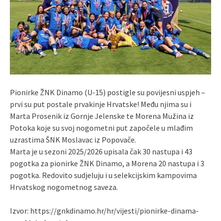
Pionirke ŽNK Dinamo (U-15) postigle su povijesni uspjeh –
prvi su put postale prvakinje Hrvatske! Među njima su i
Marta Prosenik iz Gornje Jelenske te Morena Mužina iz
Potoka koje su svoj nogometni put započele u mlađim
uzrastima ŠNK Moslavac iz Popovače.
Marta je u sezoni 2025/2026 upisala čak 30 nastupa i 43
pogotka za pionirke ŽNK Dinamo, a Morena 20 nastupa i 3
pogotka. Redovito sudjeluju i u selekcijskim kampovima
Hrvatskog nogometnog saveza.
Izvor: https://gnkdinamo.hr/hr/vijesti/pionirke-dinama-