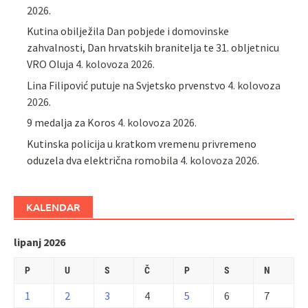
2026.
Kutina obilježila Dan pobjede i domovinske
zahvalnosti, Dan hrvatskih branitelja te 31. obljetnicu
VRO Oluja
4. kolovoza 2026.
Lina Filipović putuje na Svjetsko prvenstvo
4. kolovoza
2026.
9 medalja za Koros
4. kolovoza 2026.
Kutinska policija u kratkom vremenu privremeno
oduzela dva električna romobila
4. kolovoza 2026.
KALENDAR
lipanj 2026
P
U
S
Č
P
S
N
1
2
3
4
5
6
7