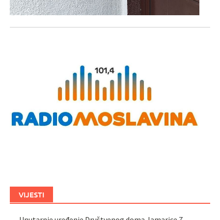
VIJESTI
Unutarnje uređenje Društvenog doma Jamarice
7.