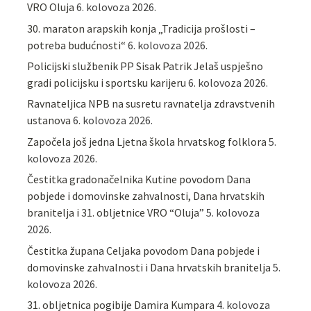
VRO Oluja
6. kolovoza 2026.
30. maraton arapskih konja „Tradicija prošlosti –
potreba budućnosti“
6. kolovoza 2026.
Policijski službenik PP Sisak Patrik Jelaš uspješno
gradi policijsku i sportsku karijeru
6. kolovoza 2026.
Ravnateljica NPB na susretu ravnatelja zdravstvenih
ustanova
6. kolovoza 2026.
Započela još jedna Ljetna škola hrvatskog folklora
5.
kolovoza 2026.
Čestitka gradonačelnika Kutine povodom Dana
pobjede i domovinske zahvalnosti, Dana hrvatskih
branitelja i 31. obljetnice VRO “Oluja”
5. kolovoza
2026.
Čestitka župana Celjaka povodom Dana pobjede i
domovinske zahvalnosti i Dana hrvatskih branitelja
5.
kolovoza 2026.
31. obljetnica pogibije Damira Kumpara
4. kolovoza