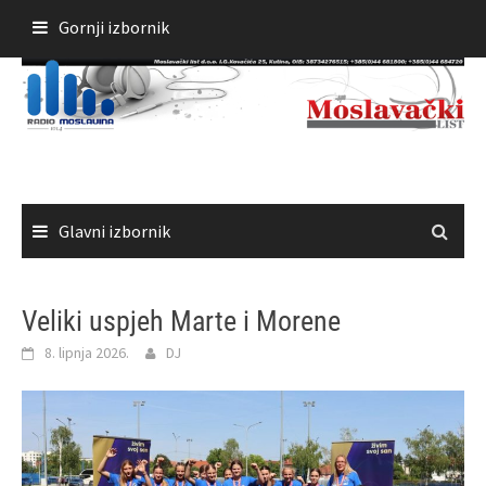
Skoči
Gornji izbornik
do
sadržaja
Glavni izbornik
Veliki uspjeh Marte i Morene
8. lipnja 2026.
DJ