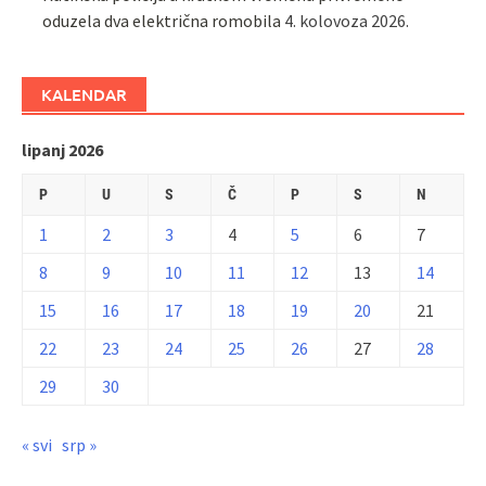
oduzela dva električna romobila
4. kolovoza 2026.
KALENDAR
lipanj 2026
P
U
S
Č
P
S
N
1
2
3
4
5
6
7
8
9
10
11
12
13
14
15
16
17
18
19
20
21
22
23
24
25
26
27
28
29
30
« svi
srp »