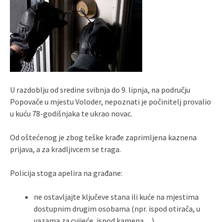
U razdoblju od sredine svibnja do 9. lipnja, na području
Popovače u mjestu Voloder, nepoznati je počinitelj provalio
u kuću 78-godišnjaka te ukrao novac.
Od oštećenog je zbog teške krađe zaprimljena kaznena
prijava, a za kradljivcem se traga.
Policija stoga apelira na građane:
ne ostavljajte ključeve stana ili kuće na mjestima
dostupnim drugim osobama (npr. ispod otirača, u
vazama za cvijeće, ispod kamena…)