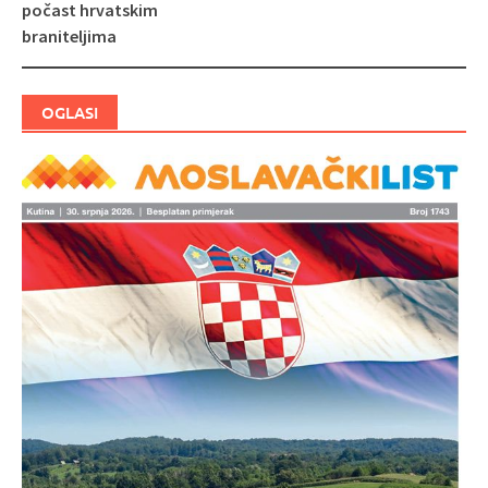
objava
počast hrvatskim
braniteljima
OGLASI