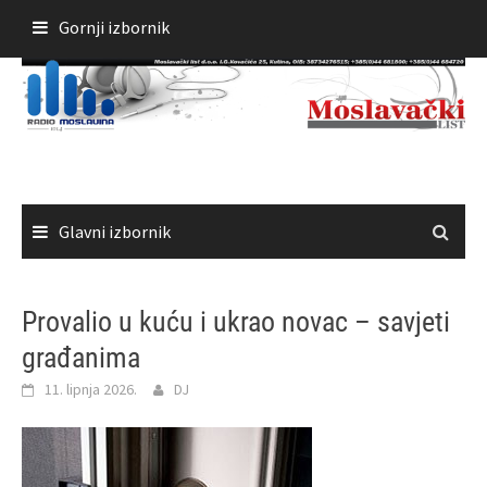
Skoči
Gornji izbornik
do
sadržaja
Glavni izbornik
Provalio u kuću i ukrao novac – savjeti
građanima
11. lipnja 2026.
DJ