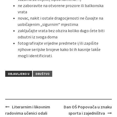
ne zaboravite na otvorene prozore ili balkonska
vrata
novac, nakit i ostale dragocjenosti ne čuvajte na
uobičajenim „sigurnim“ mjestima
zaključajte vrata bez obzira koliko dugo ćete biti
odsutni iz svoga doma
fotografirajte vrijedne predmete i/ili zapišite
njihove serijske brojeve kako bi ih kasnije lakše
mogli identificirati.
OBJAVLJENO U
DRUŠTVO
Literarnim i likovnim
Dan OŠ Popovača u znaku
Navigacija
radovima učenici odali
sporta i zajedništva