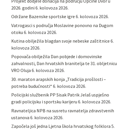
Projekt dodjele donacija na području Općine Dvor u
2026. godini
6. kolovoza 2026.
Održane Bazenske sportske igre
6. kolovoza 2026.
Vatrogasci s područja Moslavine ponovno na Dugom
otoku
6. kolovoza 2026.
Kutina obilježila blagdan svoje nebeske zaštitnice
6.
kolovoza 2026.
Popovača obilježila Dan pobjede i domovinske
zahvalnosti, Dan hrvatskih branitelja te 31. obljetnicu
VRO Oluja
6. kolovoza 2026.
30. maraton arapskih konja „Tradicija prošlosti –
potreba budućnosti“
6. kolovoza 2026.
Policijski službenik PP Sisak Patrik Jelaš uspješno
gradi policijsku i sportsku karijeru
6. kolovoza 2026.
Ravnateljica NPB na susretu ravnatelja zdravstvenih
ustanova
6. kolovoza 2026.
Započela još jedna Ljetna škola hrvatskog folklora
5.