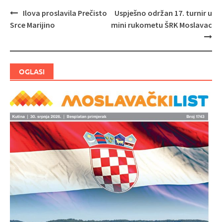
Ilova proslavila Prečisto
Uspješno održan 17. turnir u
Navigacija
Srce Marijino
mini rukometu ŠRK Moslavac
objava
OGLASI