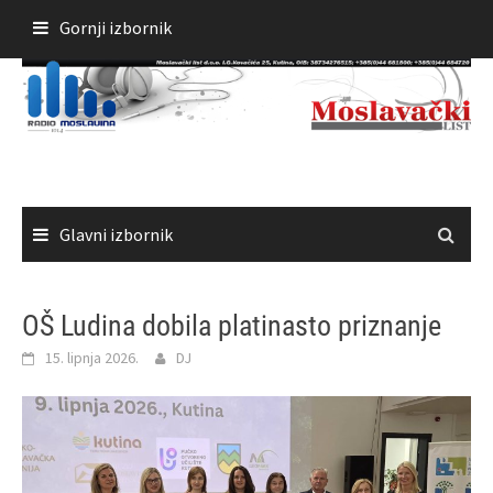
Skoči
Gornji izbornik
do
sadržaja
Glavni izbornik
OŠ Ludina dobila platinasto priznanje
15. lipnja 2026.
DJ