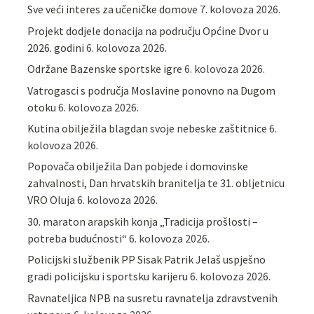
Sve veći interes za učeničke domove
7. kolovoza 2026.
Projekt dodjele donacija na području Općine Dvor u
2026. godini
6. kolovoza 2026.
Održane Bazenske sportske igre
6. kolovoza 2026.
Vatrogasci s područja Moslavine ponovno na Dugom
otoku
6. kolovoza 2026.
Kutina obilježila blagdan svoje nebeske zaštitnice
6.
kolovoza 2026.
Popovača obilježila Dan pobjede i domovinske
zahvalnosti, Dan hrvatskih branitelja te 31. obljetnicu
VRO Oluja
6. kolovoza 2026.
30. maraton arapskih konja „Tradicija prošlosti –
potreba budućnosti“
6. kolovoza 2026.
Policijski službenik PP Sisak Patrik Jelaš uspješno
gradi policijsku i sportsku karijeru
6. kolovoza 2026.
Ravnateljica NPB na susretu ravnatelja zdravstvenih