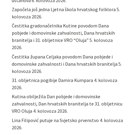
ustanova
6. kolovoza 2026.
Započela još jedna Ljetna škola hrvatskog folklora
5.
kolovoza 2026.
Čestitka gradonačelnika Kutine povodom Dana
pobjede i domovinske zahvalnosti, Dana hrvatskih
branitelja i 31. obljetnice VRO “Oluja”
5. kolovoza
2026.
Čestitka župana Celjaka povodom Dana pobjede i
domovinske zahvalnosti i Dana hrvatskih branitelja
5.
kolovoza 2026.
31. obljetnica pogibije Damira Kumpara
4. kolovoza
2026.
Kutina obilježila Dan pobjede i domovinske
zahvalnosti, Dan hrvatskih branitelja te 31. obljetnicu
VRO Oluja
4. kolovoza 2026.
Lina Filipović putuje na Svjetsko prvenstvo
4. kolovoza
2026.