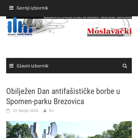
Skoči
Gornji izbornik
do
sadržaja
Glavni izbornik
Obilježen Dan antifašističke borbe u
Spomen-parku Brezovica
23. lipnja 2026.
DJ