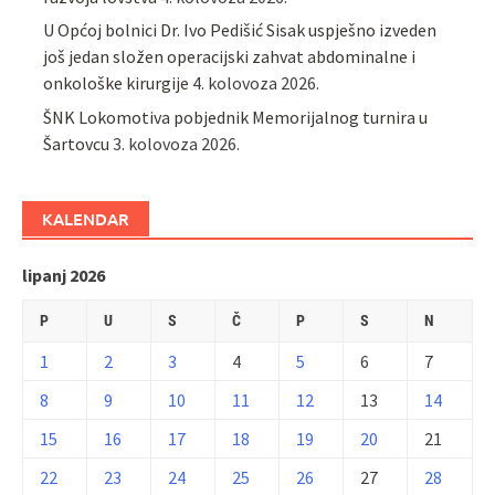
U Općoj bolnici Dr. Ivo Pedišić Sisak uspješno izveden
još jedan složen operacijski zahvat abdominalne i
onkološke kirurgije
4. kolovoza 2026.
ŠNK Lokomotiva pobjednik Memorijalnog turnira u
Šartovcu
3. kolovoza 2026.
KALENDAR
lipanj 2026
P
U
S
Č
P
S
N
1
2
3
4
5
6
7
8
9
10
11
12
13
14
15
16
17
18
19
20
21
22
23
24
25
26
27
28