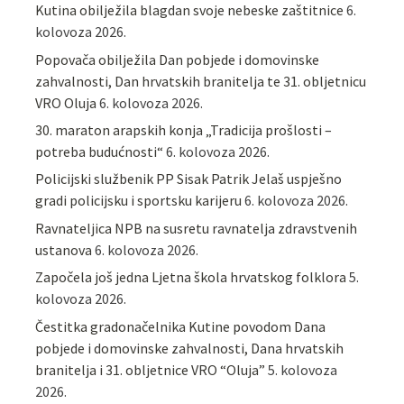
Kutina obilježila blagdan svoje nebeske zaštitnice
6.
kolovoza 2026.
Popovača obilježila Dan pobjede i domovinske
zahvalnosti, Dan hrvatskih branitelja te 31. obljetnicu
VRO Oluja
6. kolovoza 2026.
30. maraton arapskih konja „Tradicija prošlosti –
potreba budućnosti“
6. kolovoza 2026.
Policijski službenik PP Sisak Patrik Jelaš uspješno
gradi policijsku i sportsku karijeru
6. kolovoza 2026.
Ravnateljica NPB na susretu ravnatelja zdravstvenih
ustanova
6. kolovoza 2026.
Započela još jedna Ljetna škola hrvatskog folklora
5.
kolovoza 2026.
Čestitka gradonačelnika Kutine povodom Dana
pobjede i domovinske zahvalnosti, Dana hrvatskih
branitelja i 31. obljetnice VRO “Oluja”
5. kolovoza
2026.