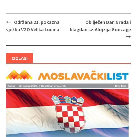
Održana 21. pokazna
Obilježen Dan Grada i
Navigacija
vježba VZO Velika Ludina
blagdan sv. Alojzija Gonzage
objava
OGLASI