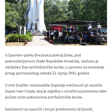
U Spomen-parku Brezovica pokraj Siska, pod
pokroviteljstvom Vlade Republike Hrvatske, svečano je
obilježen Dan antifašističke borbe, u spomen na osnivanje
prvog partizanskog odreda 22. lipnja 1941. godine.
U ime Sisačko-moslavačke županije svečanosti je nazočio
župan Ivan Celjak, koji je zajedno s ostalim uzvanicima odao
počast svim sudionicima antifašističke borbe.
Svečanosti su nazočili i brojni predstavnici državnih,