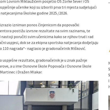
ikom Lovrom Miklaužićem posjetio OŠ Zorke Sever i OŠ
ješnije učenike koji su izborili prva tri mjesta sudjelujući
atjecanjima školske godine 2025./2026.
e izrazio izniman ponos činjenicom da popovački
entora postižu izvrsne rezultate na svim razinama, te
nastoji poručiti svim učenicima kako se njihov trud i rad
ni uspjesi, dok se za ekipna sportska natjecanja dodjeljuju
 110 nagrada“- naglasio je gradonačelnik Mišković.
ako uspješne rezultate, gradonačelnik je u znak pažnje
arove, a u ime Osnovne škole Popovača i Osnovne škole
 Martinec i Dražen Mlakar.
I