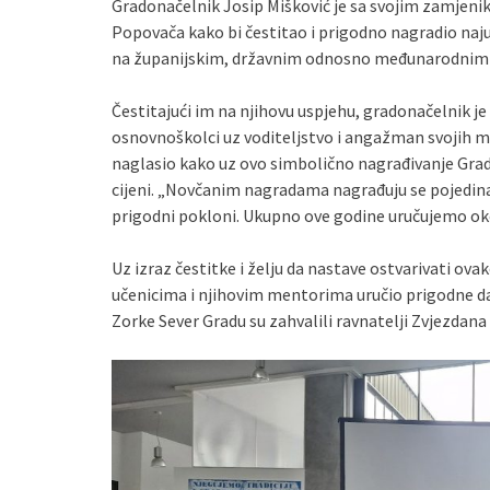
Gradonačelnik Josip Mišković je sa svojim zamjen
Popovača kako bi čestitao i prigodno nagradio najusp
na županijskim, državnim odnosno međunarodnim n
Čestitajući im na njihovu uspjehu, gradonačelnik j
osnovnoškolci uz voditeljstvo i angažman svojih m
naglasio kako uz ovo simbolično nagrađivanje Grad 
cijeni. „Novčanim nagradama nagrađuju se pojedinač
prigodni pokloni. Ukupno ove godine uručujemo oko
Uz izraz čestitke i želju da nastave ostvarivati ov
učenicima i njihovim mentorima uručio prigodne d
Zorke Sever Gradu su zahvalili ravnatelji Zvjezdana