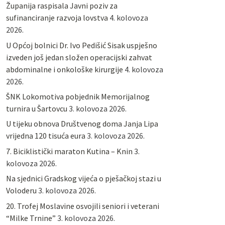
Županija raspisala Javni poziv za
sufinanciranje razvoja lovstva
4. kolovoza
2026.
U Općoj bolnici Dr. Ivo Pedišić Sisak uspješno
izveden još jedan složen operacijski zahvat
abdominalne i onkološke kirurgije
4. kolovoza
2026.
ŠNK Lokomotiva pobjednik Memorijalnog
turnira u Šartovcu
3. kolovoza 2026.
U tijeku obnova Društvenog doma Janja Lipa
vrijedna 120 tisuća eura
3. kolovoza 2026.
7. Biciklistički maraton Kutina – Knin
3.
kolovoza 2026.
Na sjednici Gradskog vijeća o pješačkoj stazi u
Voloderu
3. kolovoza 2026.
20. Trofej Moslavine osvojili seniori i veterani
“Milke Trnine”
3. kolovoza 2026.