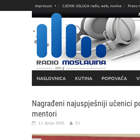
Skoči
Impresum
CJENIK USLUGA radio, web, novine
Pravo 
do
sadržaja
NASLOVNICA
KUTINA
POPOVAČA
V
Nagrađeni najuspješniji učenici p
mentori
12. lipnja 2026.
DJ