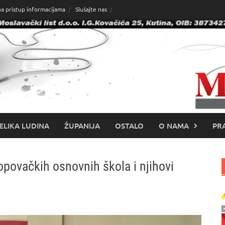
na pristup informacijama
Slušajte nas
ELIKA LUDINA
ŽUPANIJA
OSTALO
O NAMA
PRA
opovačkih osnovnih škola i njihovi