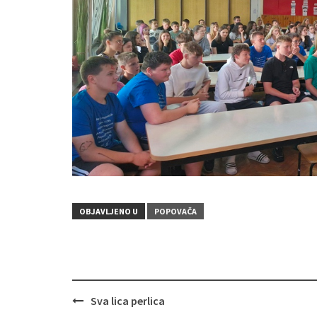
OBJAVLJENO U
POPOVAČA
Sva lica perlica
Navigacija