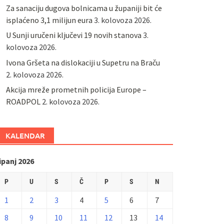
Za sanaciju dugova bolnicama u županiji bit će
isplaćeno 3,1 milijun eura
3. kolovoza 2026.
U Sunji uručeni ključevi 19 novih stanova
3.
kolovoza 2026.
Ivona Gršeta na dislokaciji u Supetru na Braču
2. kolovoza 2026.
​Akcija mreže prometnih policija Europe –
ROADPOL
2. kolovoza 2026.
KALENDAR
ipanj 2026
P
U
S
Č
P
S
N
1
2
3
4
5
6
7
8
9
10
11
12
13
14