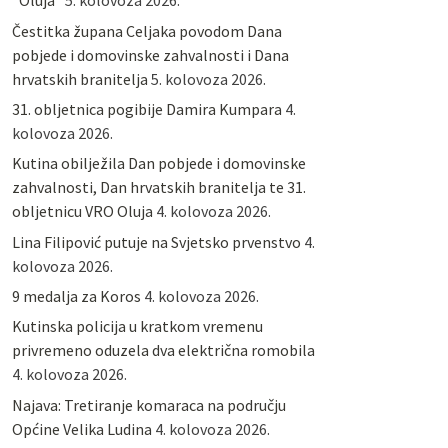
“Oluja”
5. kolovoza 2026.
Čestitka župana Celjaka povodom Dana
pobjede i domovinske zahvalnosti i Dana
hrvatskih branitelja
5. kolovoza 2026.
31. obljetnica pogibije Damira Kumpara
4.
kolovoza 2026.
Kutina obilježila Dan pobjede i domovinske
zahvalnosti, Dan hrvatskih branitelja te 31.
obljetnicu VRO Oluja
4. kolovoza 2026.
Lina Filipović putuje na Svjetsko prvenstvo
4.
kolovoza 2026.
9 medalja za Koros
4. kolovoza 2026.
Kutinska policija u kratkom vremenu
privremeno oduzela dva električna romobila
4. kolovoza 2026.
Najava: Tretiranje komaraca na području
Općine Velika Ludina
4. kolovoza 2026.