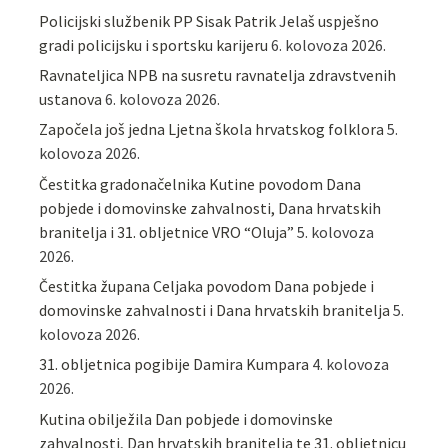
Policijski službenik PP Sisak Patrik Jelaš uspješno
gradi policijsku i sportsku karijeru
6. kolovoza 2026.
Ravnateljica NPB na susretu ravnatelja zdravstvenih
ustanova
6. kolovoza 2026.
Započela još jedna Ljetna škola hrvatskog folklora
5.
kolovoza 2026.
Čestitka gradonačelnika Kutine povodom Dana
pobjede i domovinske zahvalnosti, Dana hrvatskih
branitelja i 31. obljetnice VRO “Oluja”
5. kolovoza
2026.
Čestitka župana Celjaka povodom Dana pobjede i
domovinske zahvalnosti i Dana hrvatskih branitelja
5.
kolovoza 2026.
31. obljetnica pogibije Damira Kumpara
4. kolovoza
2026.
Kutina obilježila Dan pobjede i domovinske
zahvalnosti, Dan hrvatskih branitelja te 31. obljetnicu