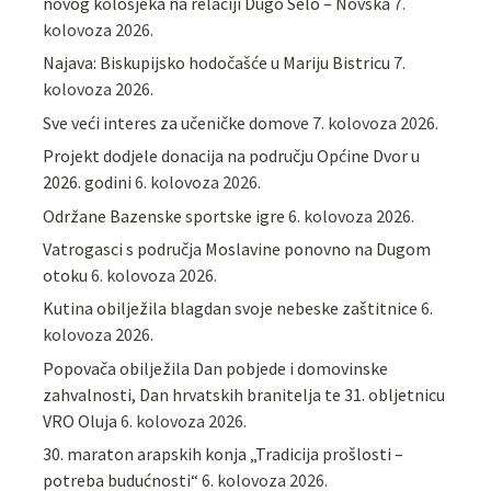
novog kolosjeka na relaciji Dugo Selo – Novska
7.
kolovoza 2026.
Najava: Biskupijsko hodočašće u Mariju Bistricu
7.
kolovoza 2026.
Sve veći interes za učeničke domove
7. kolovoza 2026.
Projekt dodjele donacija na području Općine Dvor u
2026. godini
6. kolovoza 2026.
Održane Bazenske sportske igre
6. kolovoza 2026.
Vatrogasci s područja Moslavine ponovno na Dugom
otoku
6. kolovoza 2026.
Kutina obilježila blagdan svoje nebeske zaštitnice
6.
kolovoza 2026.
Popovača obilježila Dan pobjede i domovinske
zahvalnosti, Dan hrvatskih branitelja te 31. obljetnicu
VRO Oluja
6. kolovoza 2026.
30. maraton arapskih konja „Tradicija prošlosti –
potreba budućnosti“
6. kolovoza 2026.