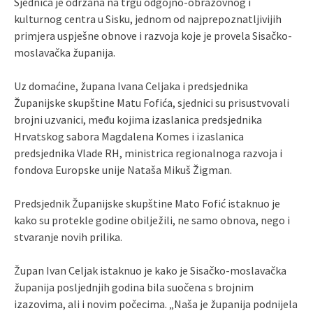
Sjednica je održana na trgu odgojno-obrazovnog i
kulturnog centra u Sisku, jednom od najprepoznatljivijih
primjera uspješne obnove i razvoja koje je provela Sisačko-
moslavačka županija.
Uz domaćine, župana Ivana Celjaka i predsjednika
Županijske skupštine Matu Fofića, sjednici su prisustvovali
brojni uzvanici, među kojima izaslanica predsjednika
Hrvatskog sabora Magdalena Komes i izaslanica
predsjednika Vlade RH, ministrica regionalnoga razvoja i
fondova Europske unije Nataša Mikuš Žigman.
Predsjednik Županijske skupštine Mato Fofić istaknuo je
kako su protekle godine obilježili, ne samo obnova, nego i
stvaranje novih prilika.
Župan Ivan Celjak istaknuo je kako je Sisačko-moslavačka
županija posljednjih godina bila suočena s brojnim
izazovima, ali i novim počecima. „Naša je županija podnijela