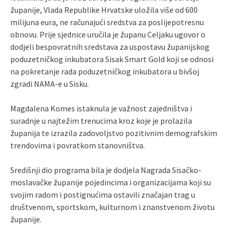
županije, Vlada Republike Hrvatske uložila više od 600
milijuna eura, ne računajući sredstva za poslijepotresnu
obnovu. Prije sjednice uručila je županu Celjaku ugovor o
dodjeli bespovratnih sredstava za uspostavu županijskog
poduzetničkog inkubatora Sisak Smart Gold koji se odnosi
na pokretanje rada poduzetničkog inkubatora u bivšoj
zgradi NAMA-e u Sisku.
Magdalena Komes istaknula je važnost zajedništva i
suradnje u najtežim trenucima kroz koje je prolazila
županija te izrazila zadovoljstvo pozitivnim demografskim
trendovima i povratkom stanovništva.
Središnji dio programa bila je dodjela Nagrada Sisačko-
moslavačke županije pojedincima i organizacijama koji su
svojim radom i postignućima ostavili značajan trag u
društvenom, sportskom, kulturnom i znanstvenom životu
županije.