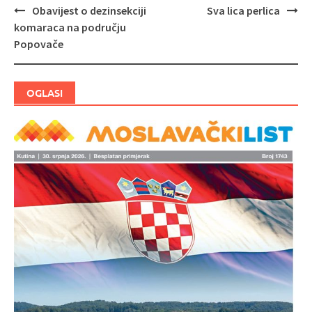
Obavijest o dezinsekciji
Sva lica perlica
Navigacija
komaraca na području
objava
Popovače
OGLASI