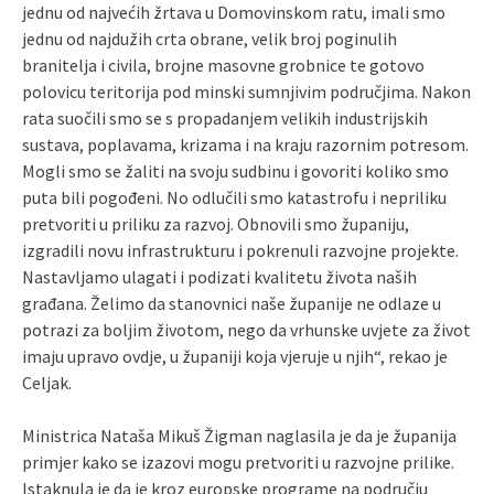
jednu od najvećih žrtava u Domovinskom ratu, imali smo
jednu od najdužih crta obrane, velik broj poginulih
branitelja i civila, brojne masovne grobnice te gotovo
polovicu teritorija pod minski sumnjivim područjima. Nakon
rata suočili smo se s propadanjem velikih industrijskih
sustava, poplavama, krizama i na kraju razornim potresom.
Mogli smo se žaliti na svoju sudbinu i govoriti koliko smo
puta bili pogođeni. No odlučili smo katastrofu i nepriliku
pretvoriti u priliku za razvoj. Obnovili smo županiju,
izgradili novu infrastrukturu i pokrenuli razvojne projekte.
Nastavljamo ulagati i podizati kvalitetu života naših
građana. Želimo da stanovnici naše županije ne odlaze u
potrazi za boljim životom, nego da vrhunske uvjete za život
imaju upravo ovdje, u županiji koja vjeruje u njih“, rekao je
Celjak.
Ministrica Nataša Mikuš Žigman naglasila je da je županija
primjer kako se izazovi mogu pretvoriti u razvojne prilike.
Istaknula je da je kroz europske programe na području