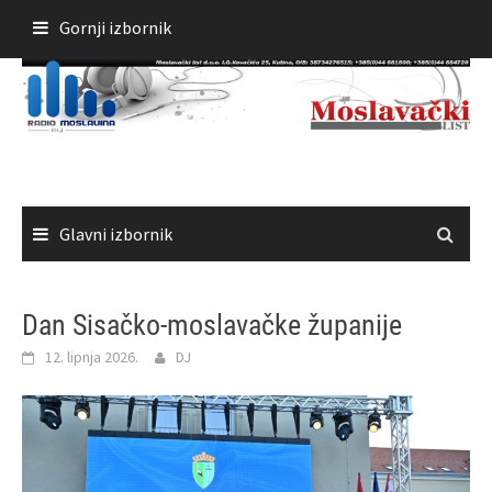
Skoči
Gornji izbornik
do
sadržaja
Glavni izbornik
Dan Sisačko-moslavačke županije
12. lipnja 2026.
DJ