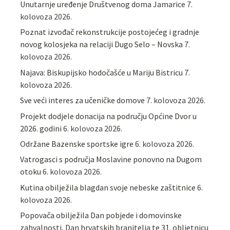
Unutarnje uređenje Društvenog doma Jamarice
7.
kolovoza 2026.
Poznat izvođač rekonstrukcije postojećeg i gradnje
novog kolosjeka na relaciji Dugo Selo – Novska
7.
kolovoza 2026.
Najava: Biskupijsko hodočašće u Mariju Bistricu
7.
kolovoza 2026.
Sve veći interes za učeničke domove
7. kolovoza 2026.
Projekt dodjele donacija na području Općine Dvor u
2026. godini
6. kolovoza 2026.
Održane Bazenske sportske igre
6. kolovoza 2026.
Vatrogasci s područja Moslavine ponovno na Dugom
otoku
6. kolovoza 2026.
Kutina obilježila blagdan svoje nebeske zaštitnice
6.
kolovoza 2026.
Popovača obilježila Dan pobjede i domovinske
zahvalnosti, Dan hrvatskih branitelja te 31. obljetnicu