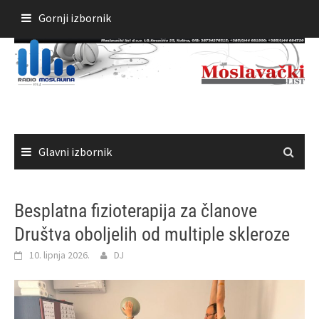
Skoči
Gornji izbornik
do
sadržaja
Glavni izbornik
Besplatna fizioterapija za članove
Društva oboljelih od multiple skleroze
10. lipnja 2026.
DJ