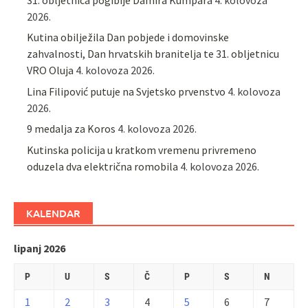
2026.
Kutina obilježila Dan pobjede i domovinske
zahvalnosti, Dan hrvatskih branitelja te 31. obljetnicu
VRO Oluja
4. kolovoza 2026.
Lina Filipović putuje na Svjetsko prvenstvo
4. kolovoza
2026.
9 medalja za Koros
4. kolovoza 2026.
Kutinska policija u kratkom vremenu privremeno
oduzela dva električna romobila
4. kolovoza 2026.
KALENDAR
lipanj 2026
P
U
S
Č
P
S
N
1
2
3
4
5
6
7