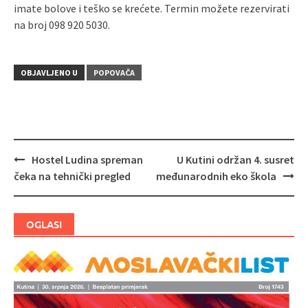
imate bolove i teško se krećete. Termin možete rezervirati
na broj 098 920 5030.
OBJAVLJENO U
POPOVAČA
Hostel Ludina spreman
U Kutini održan 4. susret
Navigacija
čeka na tehnički pregled
međunarodnih eko škola
objava
OGLASI