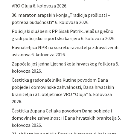
VRO Oluja
6. kolovoza 2026.
30. maraton arapskih konja „Tradicija prošlosti –
potreba budućnosti“
6. kolovoza 2026.
Policijski službenik PP Sisak Patrik Jelaš uspješno
gradi policijsku i sportsku karijeru
6. kolovoza 2026.
Ravnateljica NPB na susretu ravnatelja zdravstvenih
ustanova
6. kolovoza 2026.
Započela još jedna Ljetna škola hrvatskog folklora
5.
kolovoza 2026.
Čestitka gradonačelnika Kutine povodom Dana
pobjede i domovinske zahvalnosti, Dana hrvatskih
branitelja i 31. obljetnice VRO “Oluja”
5. kolovoza
2026.
Čestitka župana Celjaka povodom Dana pobjede i
domovinske zahvalnosti i Dana hrvatskih branitelja
5.
kolovoza 2026.
31. obljetnica pogibije Damira Kumpara
4. kolovoza