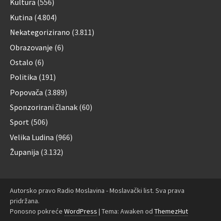
Kultura
(556)
Kutina
(4.804)
Nekategorizirano
(3.811)
Obrazovanje
(6)
Ostalo
(6)
Politika
(191)
Popovača
(3.889)
Sponzorirani članak
(60)
Sport
(506)
Velika Ludina
(966)
Županija
(3.132)
Autorsko pravo Radio Moslavina - Moslavački list. Sva prava
pridržana.
Ponosno pokreće
WordPress
|
Tema: Awaken od
ThemezHut