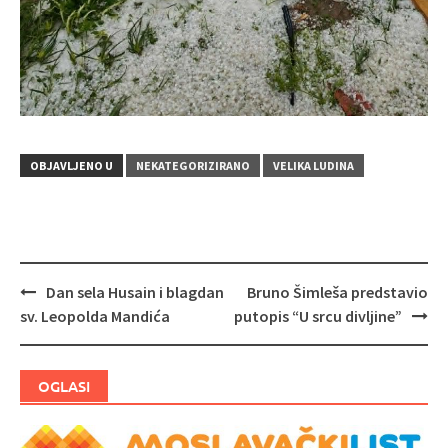
OBJAVLJENO U
NEKATEGORIZIRANO
VELIKA LUDINA
Dan sela Husain i blagdan
Bruno Šimleša predstavio
Navigacija
sv. Leopolda Mandića
putopis “U srcu divljine”
objava
OGLASI