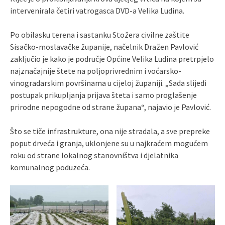
intervenirala četiri vatrogasca DVD-a Velika Ludina.
Po obilasku terena i sastanku Stožera civilne zaštite
Sisačko-moslavačke županije, načelnik Dražen Pavlović
zaključio je kako je područje Općine Velika Ludina pretrpjelo
najznačajnije štete na poljoprivrednim i voćarsko-
vinogradarskim površinama u cijeloj županiji. „Sada slijedi
postupak prikupljanja prijava šteta i samo proglašenje
prirodne nepogodne od strane župana“, najavio je Pavlović.
Što se tiče infrastrukture, ona nije stradala, a sve prepreke
poput drveća i granja, uklonjene su u najkraćem mogućem
roku od strane lokalnog stanovništva i djelatnika
komunalnog poduzeća.