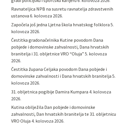
gradi policijsku i sportsku karijeru
6. kolovoza 2026.
Ravnateljica NPB na susretu ravnatelja zdravstvenih
ustanova
6. kolovoza 2026.
Započela još jedna Ljetna škola hrvatskog folklora
5.
kolovoza 2026.
Čestitka gradonačelnika Kutine povodom Dana
pobjede i domovinske zahvalnosti, Dana hrvatskih
branitelja i 31. obljetnice VRO “Oluja”
5. kolovoza
2026.
Čestitka župana Celjaka povodom Dana pobjede i
domovinske zahvalnosti i Dana hrvatskih branitelja
5.
kolovoza 2026.
31. obljetnica pogibije Damira Kumpara
4. kolovoza
2026.
Kutina obilježila Dan pobjede i domovinske
zahvalnosti, Dan hrvatskih branitelja te 31. obljetnicu
VRO Oluja
4. kolovoza 2026.