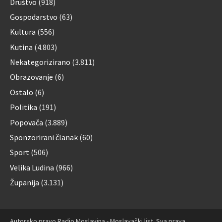
Društvo
(918)
Gospodarstvo
(63)
Kultura
(556)
Kutina
(4.803)
Nekategorizirano
(3.811)
Obrazovanje
(6)
Ostalo
(6)
Politika
(191)
Popovača
(3.889)
Sponzorirani članak
(60)
Sport
(506)
Velika Ludina
(966)
Županija
(3.131)
Autorsko pravo Radio Moslavina - Moslavački list. Sva prava