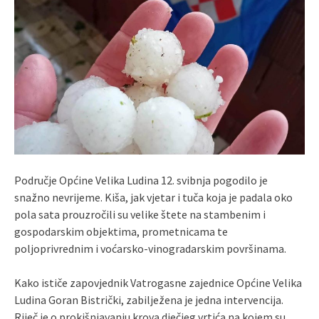
Područje Općine Velika Ludina 12. svibnja pogodilo je
snažno nevrijeme. Kiša, jak vjetar i tuča koja je padala oko
pola sata prouzročili su velike štete na stambenim i
gospodarskim objektima, prometnicama te
poljoprivrednim i voćarsko-vinogradarskim površinama.
Kako ističe zapovjednik Vatrogasne zajednice Općine Velika
Ludina Goran Bistrički, zabilježena je jedna intervencija.
Riječ je o prokišnjavanju krova dječjeg vrtića na kojem su