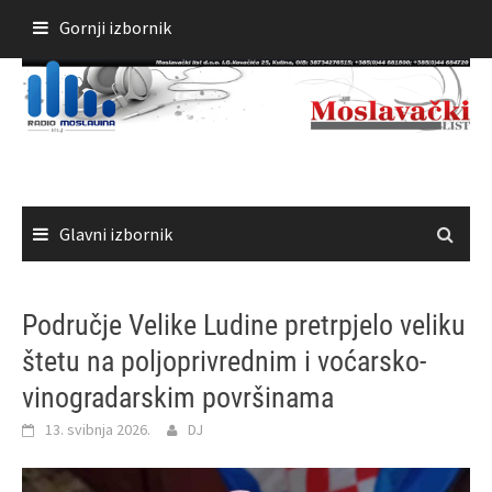
Skoči
Gornji izbornik
do
sadržaja
Glavni izbornik
Područje Velike Ludine pretrpjelo veliku
štetu na poljoprivrednim i voćarsko-
vinogradarskim površinama
13. svibnja 2026.
DJ