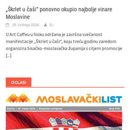
„Škrlet u čaši“ ponovno okupio najbolje vinare
Moslavine
29. svibnja 2026.
DJ
U Art Caffeu u Sisku održana je završna svečanost
manifestacije „Škrlet u čaši“, koju treću godinu zaredom
organizira Sisačko-moslavačka županija s ciljem promocije
[...]
OGLASI