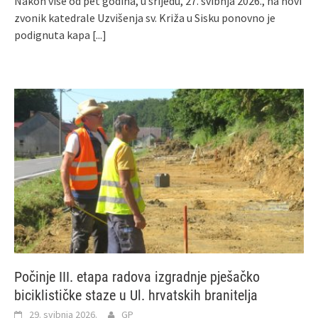
Nakon više od pet godina, u srijedu, 27. svibnja 2026., na novi
zvonik katedrale Uzvišenja sv. Križa u Sisku ponovno je
podignuta kapa
[...]
Počinje III. etapa radova izgradnje pješačko
biciklističke staze u Ul. hrvatskih branitelja
29. svibnja 2026.
GP