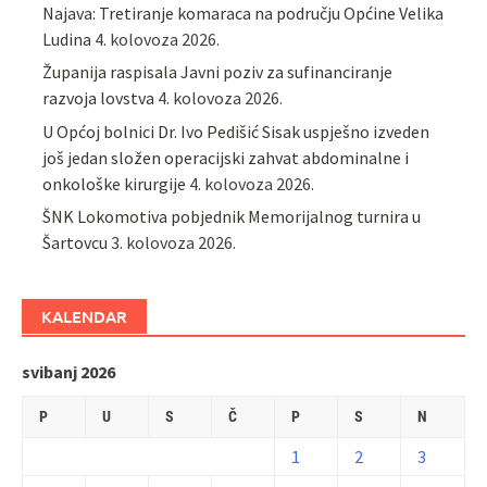
Najava: Tretiranje komaraca na području Općine Velika
Ludina
4. kolovoza 2026.
Županija raspisala Javni poziv za sufinanciranje
razvoja lovstva
4. kolovoza 2026.
U Općoj bolnici Dr. Ivo Pedišić Sisak uspješno izveden
još jedan složen operacijski zahvat abdominalne i
onkološke kirurgije
4. kolovoza 2026.
ŠNK Lokomotiva pobjednik Memorijalnog turnira u
Šartovcu
3. kolovoza 2026.
KALENDAR
svibanj 2026
P
U
S
Č
P
S
N
1
2
3