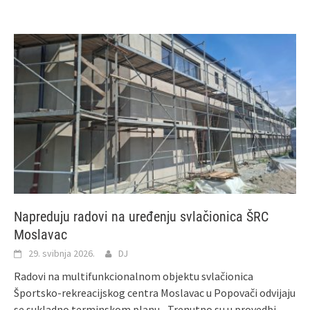
Napreduju radovi na uređenju svlačionica ŠRC
Moslavac
29. svibnja 2026.
DJ
Radovi na multifunkcionalnom objektu svlačionica
Športsko-rekreacijskog centra Moslavac u Popovači odvijaju
se sukladno terminskom planu. „Trenutno su u provedbi