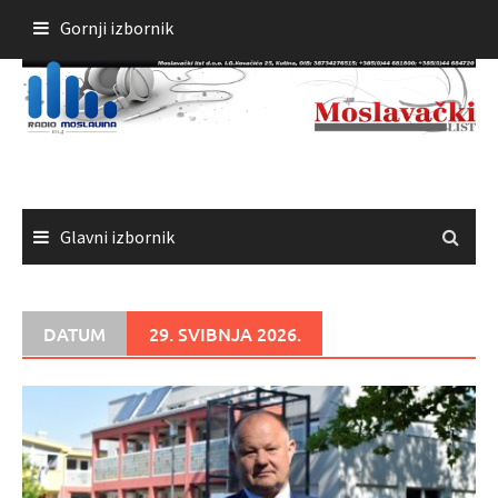
Skoči
Gornji izbornik
do
sadržaja
Glavni izbornik
DATUM
29. SVIBNJA 2026.