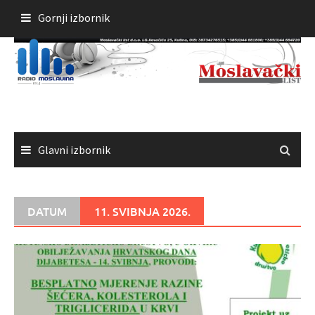
Skoči
Gornji izbornik
do
sadržaja
Glavni izbornik
DATUM
11. SVIBNJA 2026.