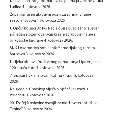
Najava: Tretiranje komaraca na području Općine Velika
Ludina
4. kolovoza 2026.
Županija raspisala Javni poziv za sufinanciranje
razvoja lovstva
4. kolovoza 2026.
U Općoj bolnici Dr. Ivo Pedišić Sisak uspješno izveden
još jedan složen operacijski zahvat abdominalne i
onkološke kirurgije
4. kolovoza 2026.
ŠNK Lokomotiva pobjednik Memorijalnog turnira u
Šartovcu
3. kolovoza 2026.
U tijeku obnova Društvenog doma Janja Lipa vrijedna
120 tisuća eura
3. kolovoza 2026.
7. Biciklistički maraton Kutina – Knin
3. kolovoza
2026.
Na sjednici Gradskog vijeća o pješačkoj stazi u
Voloderu
3. kolovoza 2026.
20. Trofej Moslavine osvojili seniori i veterani “Milke
Trnine”
3. kolovoza 2026.