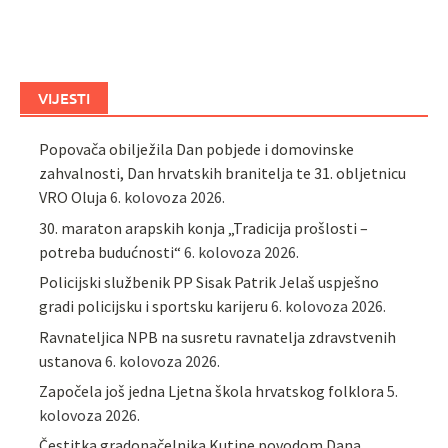
VIJESTI
Popovača obilježila Dan pobjede i domovinske
zahvalnosti, Dan hrvatskih branitelja te 31. obljetnicu
VRO Oluja
6. kolovoza 2026.
30. maraton arapskih konja „Tradicija prošlosti –
potreba budućnosti“
6. kolovoza 2026.
Policijski službenik PP Sisak Patrik Jelaš uspješno
gradi policijsku i sportsku karijeru
6. kolovoza 2026.
Ravnateljica NPB na susretu ravnatelja zdravstvenih
ustanova
6. kolovoza 2026.
Započela još jedna Ljetna škola hrvatskog folklora
5.
kolovoza 2026.
Čestitka gradonačelnika Kutine povodom Dana