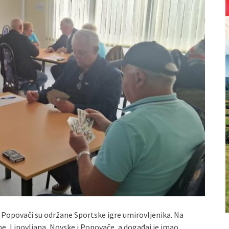
 Popovači su održane Sportske igre umirovljenika. Na
ne, Lipovljana, Novske i Popovače, a događaj je imao