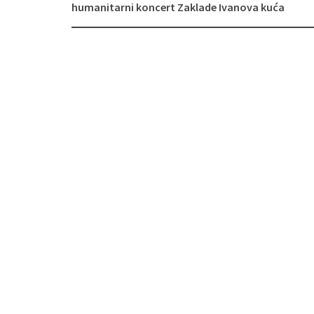
Navigacija
humanitarni koncert Zaklade Ivanova kuća
objava