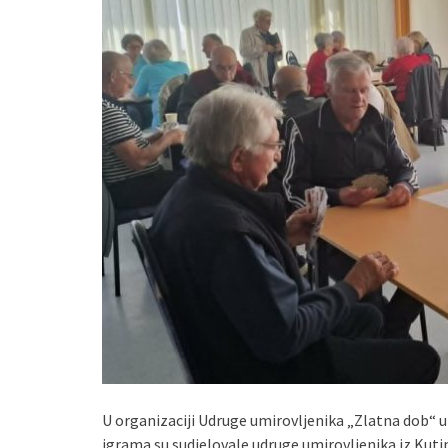
U organizaciji Udruge umirovljenika „Zlatna dob“ u
igrama su sudjelovale udruge umirovljenika iz Kuti