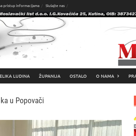
na pristup informacijama
Slušajte nas
ELIKA LUDINA
ŽUPANIJA
OSTALO
O NAMA
PRA
ika u Popovači