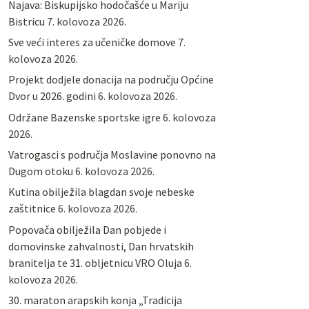
Najava: Biskupijsko hodočašće u Mariju
Bistricu
7. kolovoza 2026.
Sve veći interes za učeničke domove
7.
kolovoza 2026.
Projekt dodjele donacija na području Općine
Dvor u 2026. godini
6. kolovoza 2026.
Održane Bazenske sportske igre
6. kolovoza
2026.
Vatrogasci s područja Moslavine ponovno na
Dugom otoku
6. kolovoza 2026.
Kutina obilježila blagdan svoje nebeske
zaštitnice
6. kolovoza 2026.
Popovača obilježila Dan pobjede i
domovinske zahvalnosti, Dan hrvatskih
branitelja te 31. obljetnicu VRO Oluja
6.
kolovoza 2026.
30. maraton arapskih konja „Tradicija