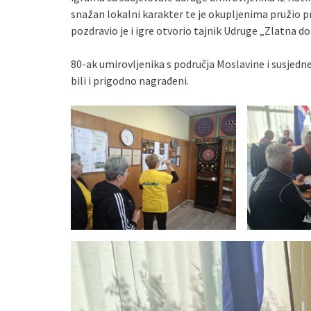
snažan lokalni karakter te je okupljenima pružio pr
pozdravio je i igre otvorio tajnik Udruge „Zlatna 
80-ak umirovljenika s područja Moslavine i susjedne 
bili i prigodno nagrađeni.