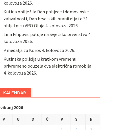
kolovoza 2026.
Kutina obilježila Dan pobjede i domovinske
zahvalnosti, Dan hrvatskih branitelja te 31.
obljetnicu VRO Oluja
4. kolovoza 2026.
Lina Filipović putuje na Svjetsko prvenstvo
4.
kolovoza 2026.
9 medalja za Koros
4. kolovoza 2026.
Kutinska policija u kratkom vremenu
privremeno oduzela dva električna romobila
4. kolovoza 2026.
KALENDAR
vibanj 2026
P
U
S
Č
P
S
N