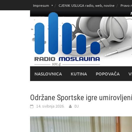
Skoči
Impresum
CJENIK USLUGA radio, web, novine
Pravo 
do
sadržaja
NASLOVNICA
KUTINA
POPOVAČA
V
Održane Sportske igre umirovljen
14. svibnja 2026.
DJ