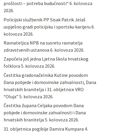
prošlosti – potreba budućnosti“
6. kolovoza
2026.
Policijski službenik PP Sisak Patrik Jelaš
uspješno gradi policijsku i sportsku karijeru
6.
kolovoza 2026.
Ravnateljica NPB na susretu ravnatelja
zdravstvenih ustanova
6. kolovoza 2026.
Započela još jedna Ljetna škola hrvatskog
folklora
5. kolovoza 2026.
Čestitka gradonačelnika Kutine povodom
Dana pobjede i domovinske zahvalnosti, Dana
hrvatskih branitelja i 31. obljetnice VRO
“Oluja”
5. kolovoza 2026.
Čestitka župana Celjaka povodom Dana
pobjede i domovinske zahvalnosti i Dana
hrvatskih branitelja
5. kolovoza 2026.
31. obljetnica pogibije Damira Kumpara
4.