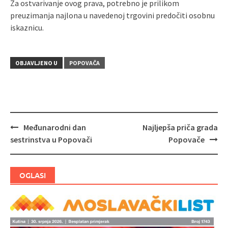
Za ostvarivanje ovog prava, potrebno je prilikom
preuzimanja najlona u navedenoj trgovini predočiti osobnu
iskaznicu.
OBJAVLJENO U
POPOVAČA
Međunarodni dan
Najljepša priča grada
Navigacija
sestrinstva u Popovači
Popovače
objava
OGLASI