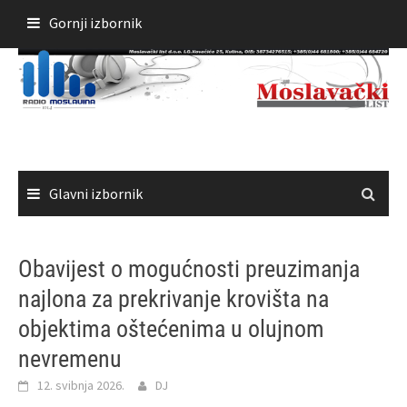
Skoči
Gornji izbornik
do
sadržaja
Glavni izbornik
Obavijest o mogućnosti preuzimanja
najlona za prekrivanje krovišta na
objektima oštećenima u olujnom
nevremenu
12. svibnja 2026.
DJ