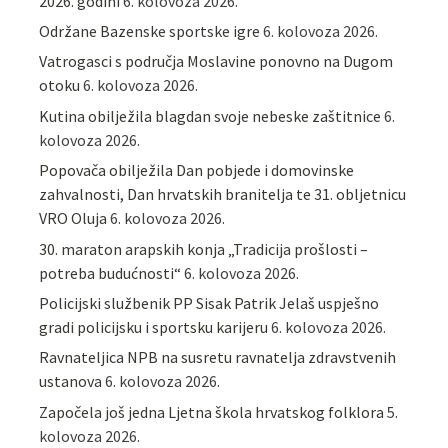
2026. godini
6. kolovoza 2026.
Održane Bazenske sportske igre
6. kolovoza 2026.
Vatrogasci s područja Moslavine ponovno na Dugom
otoku
6. kolovoza 2026.
Kutina obilježila blagdan svoje nebeske zaštitnice
6.
kolovoza 2026.
Popovača obilježila Dan pobjede i domovinske
zahvalnosti, Dan hrvatskih branitelja te 31. obljetnicu
VRO Oluja
6. kolovoza 2026.
30. maraton arapskih konja „Tradicija prošlosti –
potreba budućnosti“
6. kolovoza 2026.
Policijski službenik PP Sisak Patrik Jelaš uspješno
gradi policijsku i sportsku karijeru
6. kolovoza 2026.
Ravnateljica NPB na susretu ravnatelja zdravstvenih
ustanova
6. kolovoza 2026.
Započela još jedna Ljetna škola hrvatskog folklora
5.
kolovoza 2026.