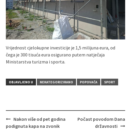
Vrijednost cjelokupne investicije je 1,5 milijuna eura, od
čega je 300 tisuća eura osigurano putem natječaja
Ministarstva turizma i sporta.
OBJAVLJENO U
NEKATEGORIZIRANO
POPOVAČA
SPORT
Nakon više od pet godina
Počast povodom Dana
Navigacija
podignuta kapa na zvonik
državnosti
objava