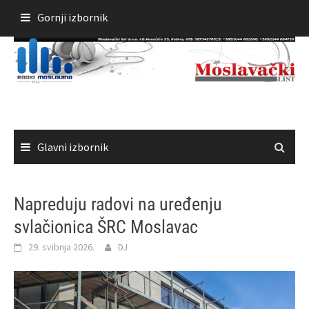
Skoči
Gornji izbornik
do
sadržaja
Glavni izbornik
Napreduju radovi na uređenju
svlačionica ŠRC Moslavac
29. svibnja 2026.
DJ