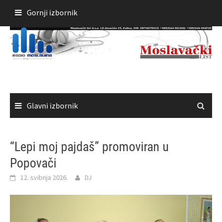
Skoči
Gornji izbornik
do
sadržaja
Glavni izbornik
“Lepi moj pajdaš” promoviran u
Popovači
12. svibnja 2026.
DJ