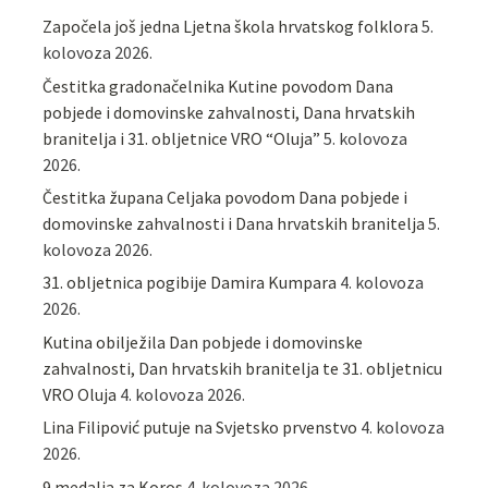
Započela još jedna Ljetna škola hrvatskog folklora
5.
kolovoza 2026.
Čestitka gradonačelnika Kutine povodom Dana
pobjede i domovinske zahvalnosti, Dana hrvatskih
branitelja i 31. obljetnice VRO “Oluja”
5. kolovoza
2026.
Čestitka župana Celjaka povodom Dana pobjede i
domovinske zahvalnosti i Dana hrvatskih branitelja
5.
kolovoza 2026.
31. obljetnica pogibije Damira Kumpara
4. kolovoza
2026.
Kutina obilježila Dan pobjede i domovinske
zahvalnosti, Dan hrvatskih branitelja te 31. obljetnicu
VRO Oluja
4. kolovoza 2026.
Lina Filipović putuje na Svjetsko prvenstvo
4. kolovoza
2026.
9 medalja za Koros
4. kolovoza 2026.