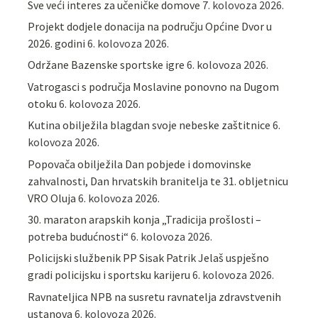
Sve veći interes za učeničke domove
7. kolovoza 2026.
Projekt dodjele donacija na području Općine Dvor u
2026. godini
6. kolovoza 2026.
Održane Bazenske sportske igre
6. kolovoza 2026.
Vatrogasci s područja Moslavine ponovno na Dugom
otoku
6. kolovoza 2026.
Kutina obilježila blagdan svoje nebeske zaštitnice
6.
kolovoza 2026.
Popovača obilježila Dan pobjede i domovinske
zahvalnosti, Dan hrvatskih branitelja te 31. obljetnicu
VRO Oluja
6. kolovoza 2026.
30. maraton arapskih konja „Tradicija prošlosti –
potreba budućnosti“
6. kolovoza 2026.
Policijski službenik PP Sisak Patrik Jelaš uspješno
gradi policijsku i sportsku karijeru
6. kolovoza 2026.
Ravnateljica NPB na susretu ravnatelja zdravstvenih
ustanova
6. kolovoza 2026.