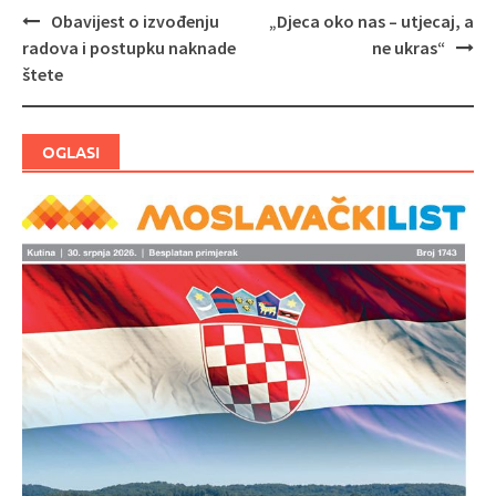
Obavijest o izvođenju
„Djeca oko nas – utjecaj, a
Navigacija
radova i postupku naknade
ne ukras“
objava
štete
OGLASI