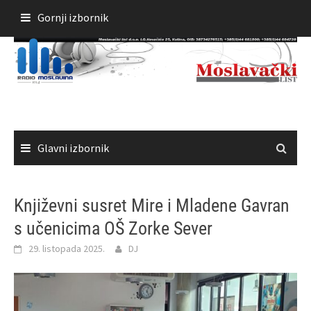
Skoči
Gornji izbornik
do
sadržaja
Glavni izbornik
Književni susret Mire i Mladene Gavran
s učenicima OŠ Zorke Sever
29. listopada 2025.
DJ