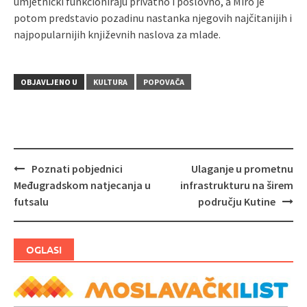
umjetnički funkcioniraju privatno i poslovno, a Miro je
potom predstavio pozadinu nastanka njegovih najčitanijih i
najpopularnijih književnih naslova za mlade.
OBJAVLJENO U
KULTURA
POPOVAČA
Poznati pobjednici
Ulaganje u prometnu
Navigacija
Međugradskom natjecanja u
infrastrukturu na širem
objava
futsalu
području Kutine
OGLASI