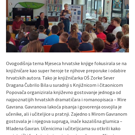
Ovogodišnja tema Mjeseca hrvatske knjige fokusirala se na
knjižničare kao super heroje te njihove preporuke i odabire
hrvatskih autora. Tako je knjižničarka OŠ Zorke Sever
Dragana Čubrilo Bila u suradnji s Knjižnicom i čitaonicom
Popovača organizirala književno gostovanje jednoga od
najpoznatijih hrvatskih dramatičara i romanopisaca – Mire
Gavrana. Gavranova lakoća pisanja i govorenja osvojila je
učenike, ali i učiteljice u pratnji. Zajedno s Mirom Gavranom
gostovala je i njegova supruga, inače kazališna glumica –
Mladena Gavran. Učenicima i učiteljicama su otkrili kako