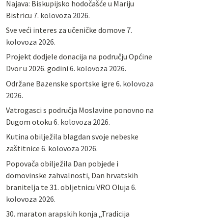
Najava: Biskupijsko hodočašće u Mariju
Bistricu
7. kolovoza 2026.
Sve veći interes za učeničke domove
7.
kolovoza 2026.
Projekt dodjele donacija na području Općine
Dvor u 2026. godini
6. kolovoza 2026.
Održane Bazenske sportske igre
6. kolovoza
2026.
Vatrogasci s područja Moslavine ponovno na
Dugom otoku
6. kolovoza 2026.
Kutina obilježila blagdan svoje nebeske
zaštitnice
6. kolovoza 2026.
Popovača obilježila Dan pobjede i
domovinske zahvalnosti, Dan hrvatskih
branitelja te 31. obljetnicu VRO Oluja
6.
kolovoza 2026.
30. maraton arapskih konja „Tradicija