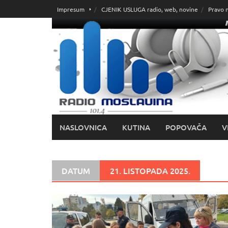
Skoči
Impresum
CJENIK USLUGA radio, web, novine
Pravo 
do
sadržaja
NASLOVNICA
KUTINA
POPOVAČA
V
DATUM
21. LISTOPADA 2025.