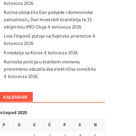
kolovoza 2026.
Kutina obilježila Dan pobjede i domovinske
zahvalnosti, Dan hrvatskih branitelja te 31.
obljetnicu VRO Oluja
4. kolovoza 2026.
Lina Filipović putuje na Svjetsko prvenstvo
4.
kolovoza 2026.
9 medalja za Koros
4. kolovoza 2026.
Kutinska policija u kratkom vremenu
privremeno oduzela dva električna romobila
4. kolovoza 2026.
KALENDAR
listopad 2025
P
U
S
Č
P
S
N