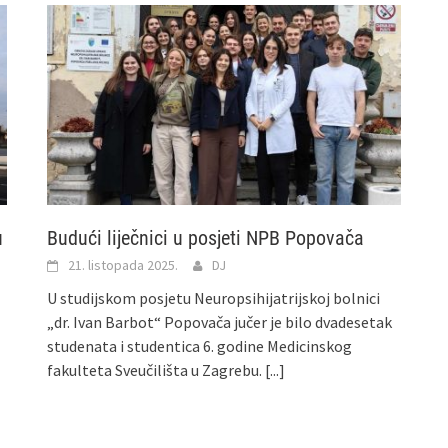
u
Budući liječnici u posjeti NPB Popovača
21. listopada 2025.
DJ
U studijskom posjetu Neuropsihijatrijskoj bolnici
„dr. Ivan Barbot“ Popovača jučer je bilo dvadesetak
studenata i studentica 6. godine Medicinskog
fakulteta Sveučilišta u Zagrebu.
[...]