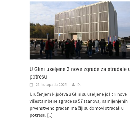
U Glini useljene 3 nove zgrade za stradale 
potresu
21. listopada 2025.
DJ
Uručenjem ključeva u Glini su useljene još tri nove
višestambene zgrade sa 57 stanova, namijenjenih
prvenstveno građanima čiji su domovi stradali u
potresu.
[...]