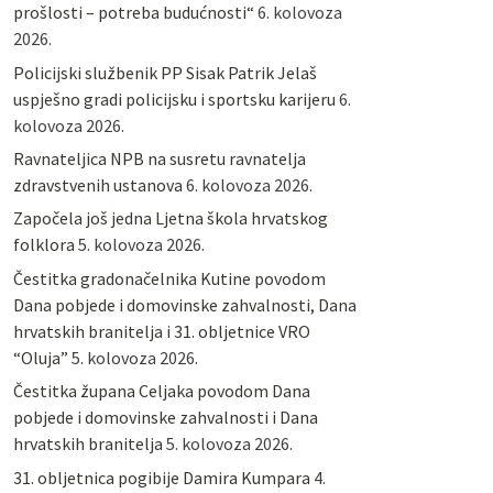
prošlosti – potreba budućnosti“
6. kolovoza
2026.
Policijski službenik PP Sisak Patrik Jelaš
uspješno gradi policijsku i sportsku karijeru
6.
kolovoza 2026.
Ravnateljica NPB na susretu ravnatelja
zdravstvenih ustanova
6. kolovoza 2026.
Započela još jedna Ljetna škola hrvatskog
folklora
5. kolovoza 2026.
Čestitka gradonačelnika Kutine povodom
Dana pobjede i domovinske zahvalnosti, Dana
hrvatskih branitelja i 31. obljetnice VRO
“Oluja”
5. kolovoza 2026.
Čestitka župana Celjaka povodom Dana
pobjede i domovinske zahvalnosti i Dana
hrvatskih branitelja
5. kolovoza 2026.
31. obljetnica pogibije Damira Kumpara
4.