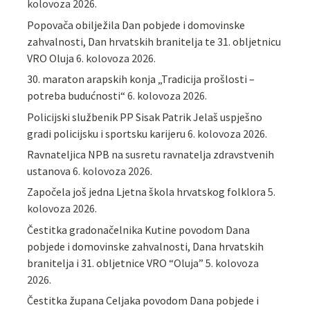
kolovoza 2026.
Popovača obilježila Dan pobjede i domovinske
zahvalnosti, Dan hrvatskih branitelja te 31. obljetnicu
VRO Oluja
6. kolovoza 2026.
30. maraton arapskih konja „Tradicija prošlosti –
potreba budućnosti“
6. kolovoza 2026.
Policijski službenik PP Sisak Patrik Jelaš uspješno
gradi policijsku i sportsku karijeru
6. kolovoza 2026.
Ravnateljica NPB na susretu ravnatelja zdravstvenih
ustanova
6. kolovoza 2026.
Započela još jedna Ljetna škola hrvatskog folklora
5.
kolovoza 2026.
Čestitka gradonačelnika Kutine povodom Dana
pobjede i domovinske zahvalnosti, Dana hrvatskih
branitelja i 31. obljetnice VRO “Oluja”
5. kolovoza
2026.
Čestitka župana Celjaka povodom Dana pobjede i