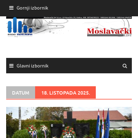
Skoči
Gornji izbornik
do
sadržaja
Glavni izbornik
DATUM
18. LISTOPADA 2025.